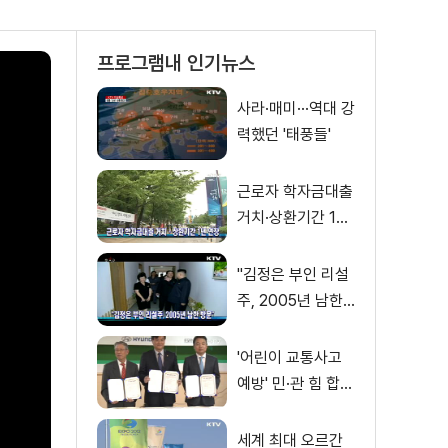
프로그램내 인기뉴스
사라·매미···역대 강
력했던 '태풍들'
근로자 학자금대출
거치·상환기간 1년
연장
"김정은 부인 리설
주, 2005년 남한
방문"
'어린이 교통사고
예방' 민·관 힘 합친
다
세계 최대 오르간