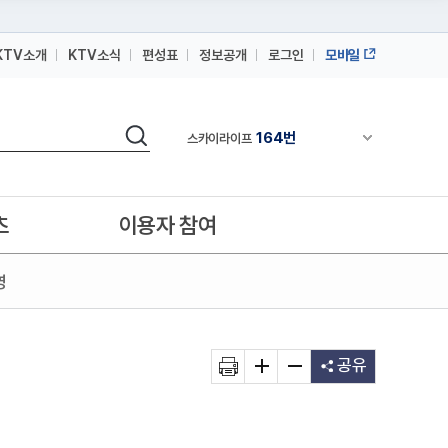
KTV소개
KTV소식
편성표
정보공개
로그인
모바일
164번
스카이라이프
64번
IPTV(KT, SKB, LGU+)
검색
164번
채널안내 펼쳐
스카이라이프
64번
IPTV(KT, SKB, LGU+)
164번
스카이라이프
츠
이용자 참여
영
공유