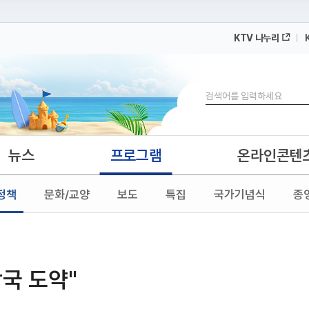
KTV 나누리
 누리집입니다.
 아래 URL에서 도메인 주소를 확인해 보세요
검색
뉴스
프로그램
온라인콘텐
정책
문화/교양
보도
특집
국가기념식
종
국 도약"