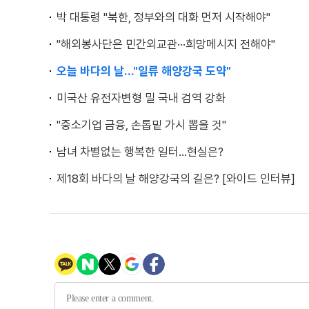
박 대통령 "북한, 정부와의 대화 먼저 시작해야"
"해외봉사단은 민간외교관···희망메시지 전해야"
오늘 바다의 날…"일류 해양강국 도약"
미국산 유전자변형 밀 국내 검역 강화
"중소기업 금융, 손톱밑 가시 뽑을 것"
남녀 차별없는 행복한 일터…현실은?
제18회 바다의 날 해양강국의 길은? [와이드 인터뷰]