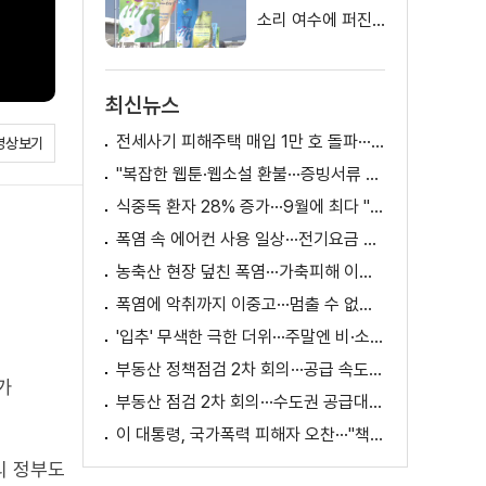
소리 여수에 퍼진
다
최신뉴스
전세사기 피해주택 매입 1만 호 돌파···피해 지원 속도
영상보기
"복잡한 웹툰·웹소설 환불···증빙서류 요구까지"
식중독 환자 28% 증가···9월에 최다 "입추 방심 금물"
폭염 속 에어컨 사용 일상···전기요금 줄이려면?
농축산 현장 덮친 폭염···가축피해 이틀 새 28만 마리↑
폭염에 악취까지 이중고···멈출 수 없는 필수노동
'입추' 무색한 극한 더위···주말엔 비·소나기
부동산 정책점검 2차 회의···공급 속도전 본격화하나
가
부동산 점검 2차 회의···수도권 공급대책 논의
이 대통령, 국가폭력 피해자 오찬···"책임지고 치유"
리 정부도