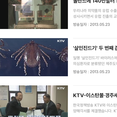
폴란드에 140만달러 의
우리나라 의약품의 유럽 수출
성사시키면서 유럽 진출의 교
제약시장 규모는 9500억 달러
방송일자 : 2013.05.23
달러에 이를 전망입니다. 이미 
'살인진드기' 두 번째
일명 '살인진드기' 바이러스에
의심환자로 분류됐던 제주도에
방송일자 : 2013.05.23
KTV-이스탄불·경주
한국정책방송 KTV와 이스
양해각서를 체결했습니다. K
추진할 계획입니다. 이스탄불