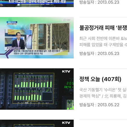
방송일자 : 2013.05.23
불공정거래 피해 ‘분쟁
최근 사회 전반에 이른바 &l
피해를 입었을 때 구제받을 수
활용하면 되는지, 또 분쟁조
방송일자 : 2013.05.23
정책 오늘 (407회)
국산 기동헬기 '수리온' 첫 실
경제의 핵심" / 北 최룡해, 
대입전형료 남으면 환불···올해 
방송일자 : 2013.05.22
기저귀, 가격 따로 성능 따로"
에베레스트 첫 등정 / '문화강