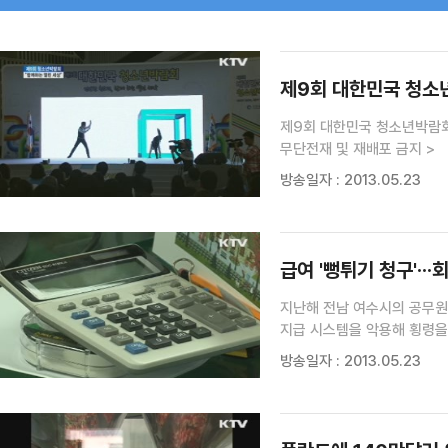
검색 조건
검색어 입력
검색
제9회 대한민국 청소
제9회 대한민국 청소년박람회 &ldqu
무단전재 및 재배포 금지 >
방송일자 : 2013.05.23
급여 '뻥튀기 청구'··
지난해 전남 여수시의 공무원
지급 시스템을 악용해 횡령을
표윤신 기자입니다. 충남공주
방송일자 : 2013.05.23
청구하거나, 근무지를 옮긴 직