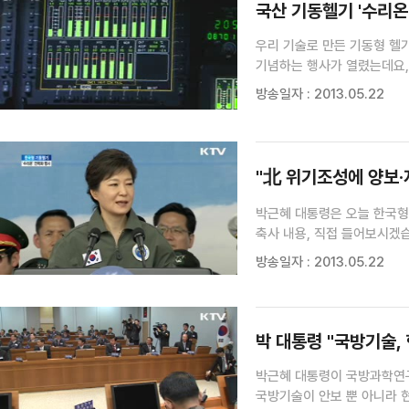
국산 기동헬기 '수리온
우리 기술로 만든 기동형 헬
기념하는 행사가 열렸는데요,
만들어낸 기동헬기 '수리온'.
방송일자 : 2013.05.22
수리온이 첫 비행을 시작합니다
"北 위기조성에 양보·
박근혜 대통령은 오늘 한국형
축사 내용, 직접 들어보시겠습니다. 존경하는 국민 여러분, 각 군과 방위산업 관
우리 기술로 만든 한국형 기동
방송일자 : 2013.05.22
부여받고 실전에 배치됩니다. 
박 대통령 "국방기술,
박근혜 대통령이 국방과학연구
국방기술이 안보 뿐 아니라 