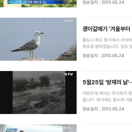
방송일자 : 2013.05.24
4년 만에 처음으로 마이너스를
괭이갈매기 '겨울부터 
홍도나 독도 등지에서 서식하
최초로 밝혀졌습니다. 당초 
이혜리 기자의 보도입니다. 
방송일자 : 2013.05.24
일제히 홍도를 찾는 괭이갈매기
5월25일 '방재의 날'·
이번주에 때아닌 무더위가 찾
큽니다. 과거에도 홍수와 가
전해드립니다. "논과 밭이 파
방송일자 : 2013.05.24
현상입니다" 1960년대 재방