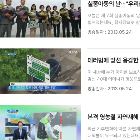
실종아동의 날···"우리
오늘은 제 7회 실종아동의 
방송일자 : 2013.05.24
테러범에 맞선 용감한 
이 세상에 누가 아이를 보호
맞선 40대 어머니가 영웅으
외신들까지 속아넘어갔습니다.
방송일자 : 2013.05.24
흉기로 찔러 숨지게 한 범인 
본격 영농철 자연재해 
최근 기후변화에 따른 자연재
대책들이 요구되고 있는데요,