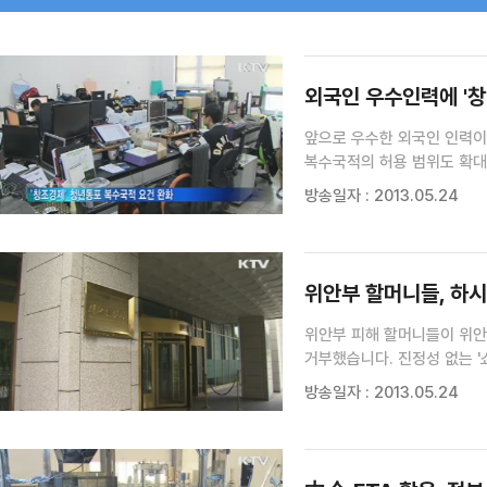
검색 조건
검색어 입력
검색
외국인 우수인력에 '창
앞으로 우수한 외국인 인력이
복수국적의 허용 범위도 확대
돕기위해 창업비자 제도와 외
방송일자 : 2013.05.24
제13회 외국인정책위원회를 
위안부 할머니들, 하시
위안부 피해 할머니들이 위안
거부했습니다. 진정성 없는 '
위안부 피해할머니들이 오늘로
방송일자 : 2013.05.24
일본을 돌며 '위안부 피해 증