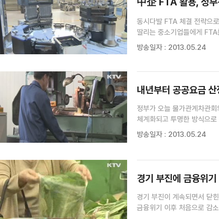
中企 FTA 활용, 정
동시다발 FTA 체결 전략으로
딸리는 중소기업들에게 FTA
지원하기 위한 정부와 대기업
방송일자 : 2013.05.24
경기도 김포에서 제약기계를 만
내년부터 공공요금 산정
정부가 오늘 물가관계차관회의
체계화되고 투명한 방식으로 
인상은 규제.비규제 산업 구
방송일자 : 2013.05.24
지적을 받아왔습니다. 하지만
경기 부진에 금융위기 
경기 부진이 계속되면서 닫힌
금융위기 이후 처음으로 감소
소비지출은 1년 전보다 1% 