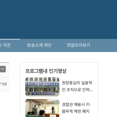
자 의견
방송소재 제안
댓글모아보기
프로그램내 인기영상
현장중심의 실용적
7:58
인 조직으로 인력
재배치
경찰관 채용시 키·
몸무게 제한 폐지