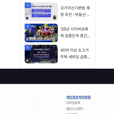
공제 확대
3
국가자산기본법 제
정 추진···부동산·주
식 등 통합 관리
4
'26년 사이버성폭
력 집중단속 중간
성과 발표···향후 추
5
진계획은?
40억 이상 초고가
주택 세부담 급증···
실수요자 보호 강
화
개인정보처리방침
저작권정책
클린신고센터