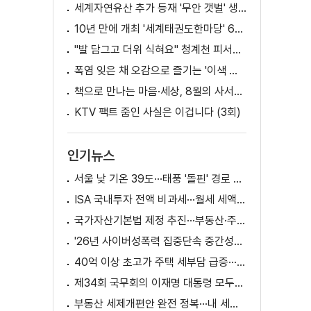
세계자연유산 추가 등재 '무안 갯벌' 생태 체험
10년 만에 개최 '세계태권도한마당' 61개국 참가
"발 담그고 더위 식혀요" 청계천 피서지로 인기
폭염 잊은 채 오감으로 즐기는 '이색 독서' 인기
책으로 만나는 마음·세상, 8월의 사서추천도서
KTV 팩트 줌인 사실은 이겁니다 (3회)
인기뉴스
서울 낮 기온 39도···태풍 '돌핀' 경로 변수
ISA 국내투자 전액 비과세···월세 세액공제 확대
국가자산기본법 제정 추진···부동산·주식 등 통합 관리
'26년 사이버성폭력 집중단속 중간성과 발표···향후 추진계획은?
40억 이상 초고가 주택 세부담 급증···실수요자 보호 강화
제34회 국무회의 이재명 대통령 모두발언
부동산 세제개편안 완전 정복···내 세금 어떻게 달라지나? [K-정책 사용법]