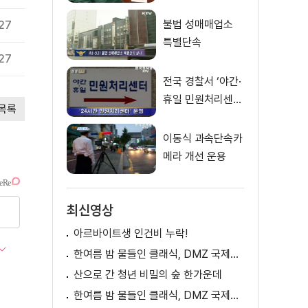
불법 성매매업소
27
특별단속
27
전국 경찰서 ‘야간·
휴일 민원처리센
목록
터’ 설치
이동식 과속단속카
메라 개선 운용
최신영상
아르바이트생 인건비 누락!
한여름 밤 물들인 클래식, DMZ 국제음악제 성황
산으로 간 청년 비밀의 숲 한가운데
한여름 밤 물들인 클래식, DMZ 국제음악제 성황