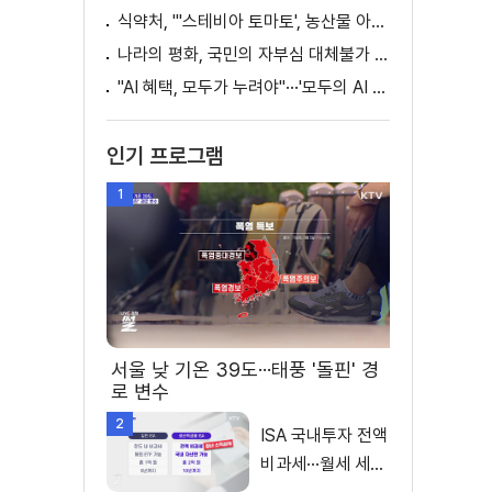
식약처, "'스테비아 토마토', 농산물 아닌 가공식품"
나라의 평화, 국민의 자부심 대체불가 대한민국 이재명 대통령 모두말씀
"AI 혜택, 모두가 누려야"···'모두의 AI 성장사다리' 출범
인기 프로그램
1
서울 낮 기온 39도···태풍 '돌핀' 경
로 변수
2
ISA 국내투자 전액
비과세···월세 세액