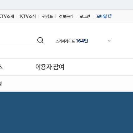
KTV소개
KTV소식
편성표
정보공개
로그인
모바일
164번
스카이라이프
64번
IPTV(KT, SKB, LGU+)
검색
164번
채널안내 펼쳐
스카이라이프
64번
IPTV(KT, SKB, LGU+)
164번
스카이라이프
츠
이용자 참여
영