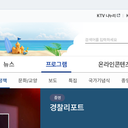
KTV 나누리
 누리집입니다.
 아래 URL에서 도메인 주소를 확인해 보세요
검색
뉴스
프로그램
온라인콘텐
정책
문화/교양
보도
특집
국가기념식
종
종영
경찰리포트