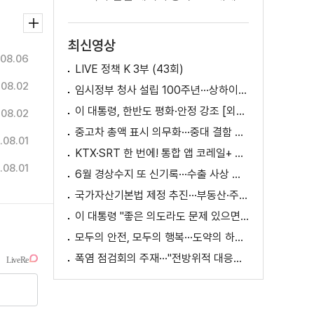
최신영상
08.06
LIVE 정책 K 3부 (43회)
.08.02
임시정부 청사 설립 100주년···상하이서 만난 K-컬처! [세계 속 한국]
이 대통령, 한반도 평화·안정 강조 [외신에 비친 한국]
.08.02
중고차 총액 표시 의무화···중대 결함 시 '계약 해제'
.08.01
KTX·SRT 한 번에! 통합 앱 코레일+ 출시
.08.01
6월 경상수지 또 신기록···수출 사상 첫 1천억 달러
국가자산기본법 제정 추진···부동산·주식 등 통합 관리
이 대통령 "좋은 의도라도 문제 있으면 성역 없이 고쳐야"
모두의 안전, 모두의 행복···도약의 하반기
폭염 점검회의 주재···"전방위적 대응체계 가동"