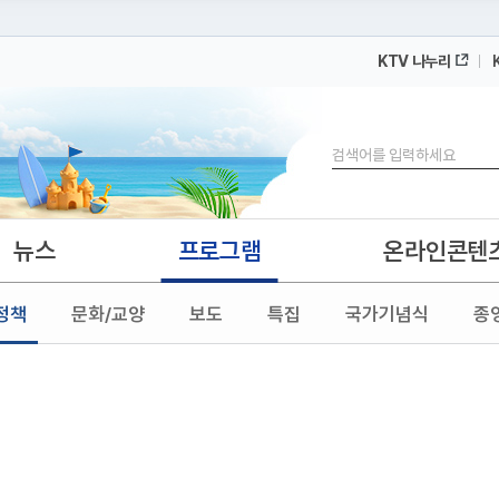
KTV 나누리
 누리집입니다.
 아래 URL에서 도메인 주소를 확인해 보세요
검색
뉴스
프로그램
온라인콘텐
정책
문화/교양
보도
특집
국가기념식
종