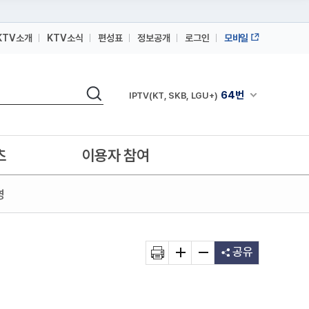
KTV소개
KTV소식
편성표
정보공개
로그인
모바일
164번
스카이라이프
검색
64번
채널안내 펼쳐
IPTV(KT, SKB, LGU+)
164번
스카이라이프
64번
IPTV(KT, SKB, LGU+)
츠
이용자 참여
164번
스카이라이프
영
공유