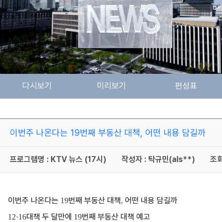
다시보기
미리보기
편성표
이번주 나온다는 19번째 부동산 대책, 어떤 내용 담길까
프로그램명 : KTV 뉴스 (17시)
작성자 : 탁규민(als**)
조회
이번주 나온다는
번째 부동산 대책
어떤 내용 담길까
19
,
대책 두 달만에
번째 부동산 대책 예고
12·16
19