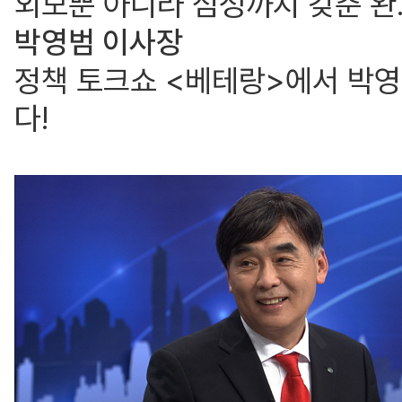
외모뿐 아니라 심성까지 갖춘 완.
박영범 이사장
정책 토크쇼 <베테랑>에서 박영
다!