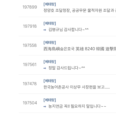
[베테랑]
197899
정양호 조달청장, 공공무문 물적자원 조달과 관
[베테랑]
197918
김명규님 감사합니다~^^
[베테랑]
197558
西海島嶼숨은호국 英雄 8240 韓國 遊擊
[베테랑]
197561
정말 감사드립니다~^^
[베테랑]
197478
한국농어촌공사 이상무 사장편을 보고.....
[베테랑]
197504
농지연금 꼭!! 필요하지 말입니다~~