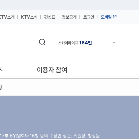
KTV소개
KTV소식
편성표
정보공개
로그인
모바일
164번
스카이라이프
64번
IPTV(KT, SKB, LGU+)
검색
164번
스카이라이프
채널안내 펼쳐
64번
IPTV(KT, SKB, LGU+)
164번
스카이라이프
츠
이용자 참여
영
17부 6위원회와 16청 등의 수장인 장관, 위원장, 청장을