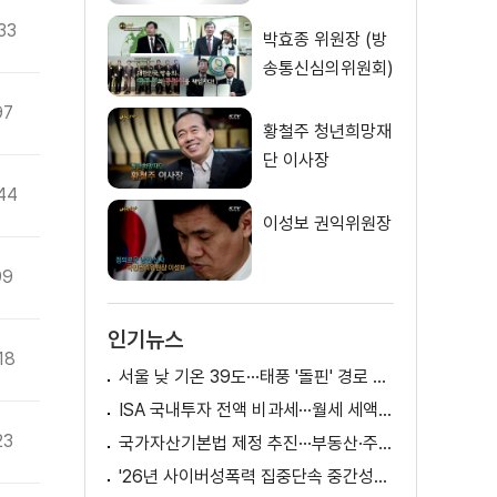
33
박효종 위원장 (방
송통신심의위원회)
97
황철주 청년희망재
단 이사장
44
이성보 권익위원장
99
인기뉴스
18
서울 낮 기온 39도···태풍 '돌핀' 경로 변수
ISA 국내투자 전액 비과세···월세 세액공제 확대
23
국가자산기본법 제정 추진···부동산·주식 등 통합 관리
'26년 사이버성폭력 집중단속 중간성과 발표···향후 추진계획은?