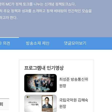
명의 MC가 정책 토크를 나누는 신개념 정책토크쇼다.
처 주요 정책과 성과를 소개하고 정책 베테랑의 인간적인 모습을
하고자 한다.
소통의 매개체가 되고자 국무총리, 중앙부처 장관이 직접 출연해
, 정책의 당위성과 필요성을 적극적으로 알린다.
자 의견
방송소재 제안
댓글모아보기
 지성과 미모를 겸비한 손문선 아나운서가 환상의 호흡을
이 되어, 각 부처의 베테랑을 상대한다.
프로그램내 인기영상
최성준 방송통신위
원장
국립국악원 김해숙
회
원장