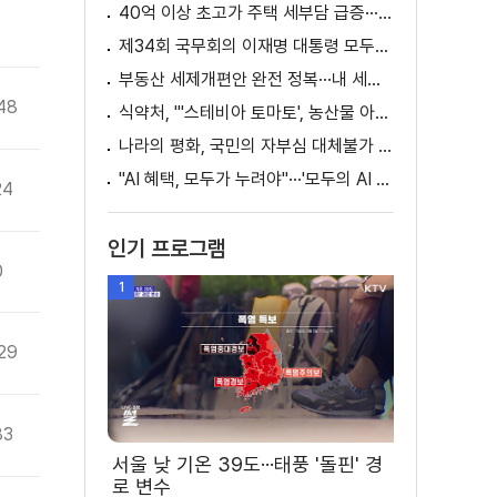
40억 이상 초고가 주택 세부담 급증···실수요자 보호 강화
1
제34회 국무회의 이재명 대통령 모두발언
부동산 세제개편안 완전 정복···내 세금 어떻게 달라지나? [K-정책 사용법]
48
식약처, "'스테비아 토마토', 농산물 아닌 가공식품"
나라의 평화, 국민의 자부심 대체불가 대한민국 이재명 대통령 모두말씀
"AI 혜택, 모두가 누려야"···'모두의 AI 성장사다리' 출범
24
인기 프로그램
0
1
29
83
서울 낮 기온 39도···태풍 '돌핀' 경
로 변수