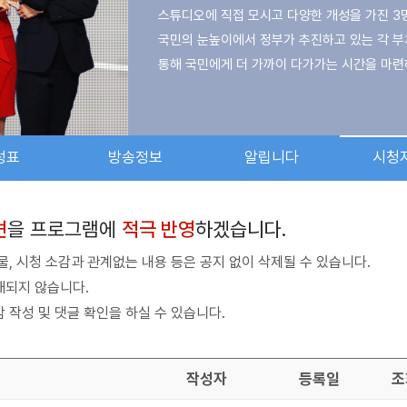
스튜디오에 직접 모시고 다양한 개성을 가진 3
국민의 눈높이에서 정부가 추진하고 있는 각 부
통해 국민에게 더 가까이 다가가는 시간을 마련
- 정책 토크쇼 ‘베테랑’은 정부와 국민 사이 
국민을 위한 정책현장의 행보를 신속히 소개하고
성표
방송정보
알립니다
시청
온화한 미소와 카리스마를 지닌 장하용 교수와
자랑하고, KTV의 꽃미남 임상재 기자가 베테랑
견
을 프로그램에
적극 반영
하겠습니다.
, 시청 소감과 관계없는 내용 등은 공지 없이 삭제될 수 있습니다.
재되지 않습니다.
 작성 및 댓글 확인을 하실 수 있습니다.
작성자
등록일
조