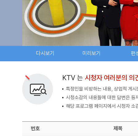
다시보기
미리보기
편
검색 조건
검색어 입력
검색
KTV 는
시청자 여러분의 의
특정인을 비방하는 내용, 상업적 게시물
시청소감의 내용들에 대한 답변은 등
해당 프로그램 페이지에서 시청자 소감
번호
제목