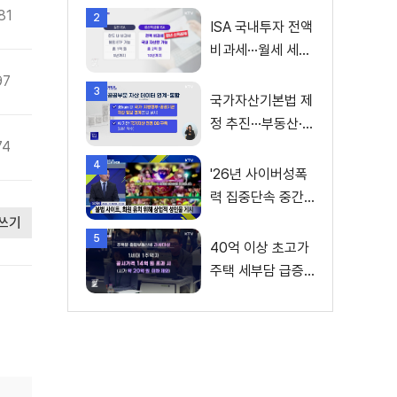
81
2
ISA 국내투자 전액
비과세···월세 세액
공제 확대
97
3
국가자산기본법 제
정 추진···부동산·주
74
식 등 통합 관리
4
'26년 사이버성폭
력 집중단속 중간
성과 발표···향후 추
쓰기
5
진계획은?
40억 이상 초고가
주택 세부담 급증···
실수요자 보호 강
화