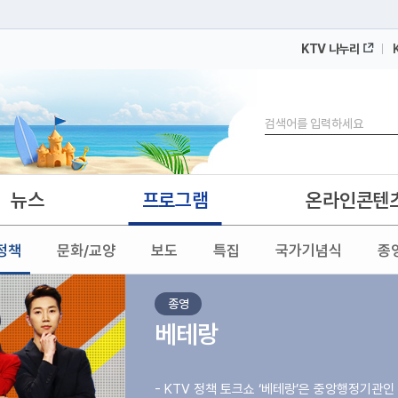
KTV 나누리
 누리집입니다.
 아래 URL에서 도메인 주소를 확인해 보세요
검색
뉴스
프로그램
온라인콘텐
정책
문화/교양
보도
특집
국가기념식
종
종영
베테랑
- KTV 정책 토크쇼 ‘베테랑’은 중앙행정기관인 