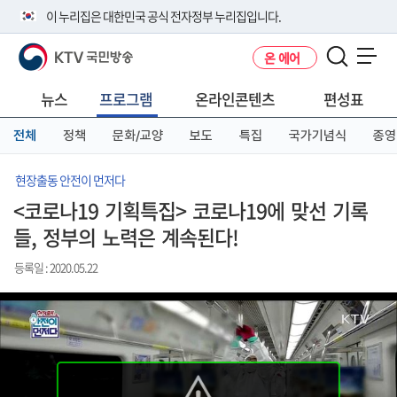
본
메
전
이 누리집은 대한민국 공식 전자정부 누리집입니다.
문
뉴
체
바
바
메
KTV 국민방송
온 에어
로
로
뉴
공식 누리집 주소 확인하기
메뉴 열기
가
가
바
go.kr 주소를 사용하는 누리집은 대한민국 정부기관이 관리하는 누리집입
기
기
로
뉴스
프로그램
온라인콘텐츠
편성표
니다.
가
이밖에 or.kr 또는 .kr등 다른 도메인 주소를 사용하고 있다면 아래 URL에
기
전체
정책
문화/교양
보도
특집
국가기념식
종영
서 도메인 주소를 확인해 보세요
운영중인 공식 누리집보기
현장출동 안전이 먼저다
<코로나19 기획특집> 코로나19에 맞선 기록
들, 정부의 노력은 계속된다!
등록일 : 2020.05.22