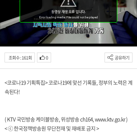
조회수 : 161회
0
공유하기
<코로나19 기획특집> 코로나19에 맞선 기록들, 정부의 노력은 계
속된다!
( KTV 국민방송 케이블방송, 위성방송 ch164,
www.ktv.go.kr
)
< ⓒ 한국정책방송원 무단전재 및 재배포 금지 >