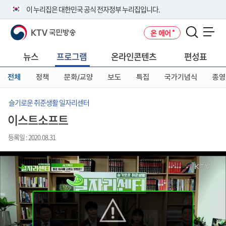
본
메
전
이 누리집은 대한민국 공식 전자정부 누리집입니다.
문
뉴
체
바
바
메
KTV 국민방송
온 에어
로
로
뉴
공식 누리집 주소 확인하기
메뉴 열기
가
가
바
go.kr 주소를 사용하는 누리집은 대한민국 정부기관이 관리하는 누리집입
기
기
로
뉴스
프로그램
온라인콘텐츠
편성표
니다.
가
이밖에 or.kr 또는 .kr등 다른 도메인 주소를 사용하고 있다면 아래 URL에
기
전체
정책
문화/교양
보도
특집
국가기념식
종영
서 도메인 주소를 확인해 보세요
운영중인 공식 누리집보기
슬기로운 취준생활 일자리센터
이스트소프트
등록일 : 2020.08.31