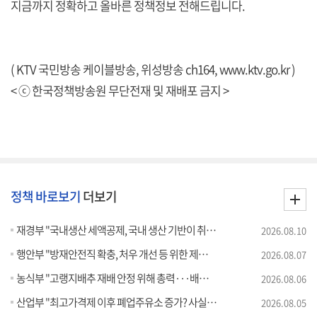
지금까지 정확하고 올바른 정책정보 전해드립니다.
( KTV 국민방송 케이블방송, 위성방송 ch164,
www.ktv.go.kr
)
< ⓒ 한국정책방송원 무단전재 및 재배포 금지 >
정책 바로보기
더보기
재경부 "국내생산 세액공제, 국내 생산 기반이 취약한 '품목' 지원"
2026.08.10
행안부 "방재안전직 확충, 처우 개선 등 위한 제도개선 추진" [정책 바로보기]
2026.08.07
농식부 "고랭지배추 재배 안정 위해 총력···배추가격 점차 안정세" [정책 바로보기]
2026.08.06
산업부 "최고가격제 이후 폐업주유소 증가? 사실 아냐" [정책 바로보기]
2026.08.05