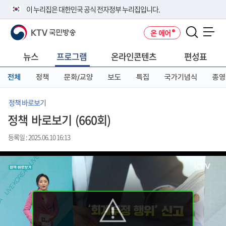
본
메
전
이 누리집은 대한민국 공식 전자정부 누리집입니다.
문
뉴
체
바
바
메
KTV 국민방송
온 에어
로
로
뉴
공식 누리집 주소 확인하기
메뉴 열기
가
가
바
go.kr 주소를 사용하는 누리집은 대한민국 정부기관이 관리하는 누리집입
기
기
로
뉴스
프로그램
온라인콘텐츠
편성표
니다.
가
이밖에 or.kr 또는 .kr등 다른 도메인 주소를 사용하고 있다면 아래 URL에
기
전체
정책
문화/교양
보도
특집
국가기념식
종영
서 도메인 주소를 확인해 보세요
운영중인 공식 누리집보기
정책 바로보기
정책 바로보기 (660회)
등록일 : 2025.06.10 16:13