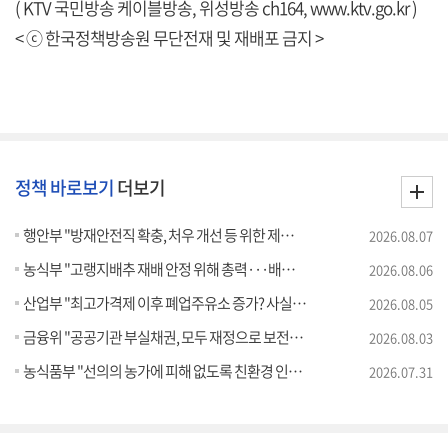
( KTV 국민방송 케이블방송, 위성방송 ch164,
www.ktv.go.kr
)
< ⓒ 한국정책방송원 무단전재 및 재배포 금지 >
정책 바로보기
더보기
행안부 "방재안전직 확충, 처우 개선 등 위한 제도개선 추진" [정책 바로보기]
2026.08.07
농식부 "고랭지배추 재배 안정 위해 총력···배추가격 점차 안정세" [정책 바로보기]
2026.08.06
산업부 "최고가격제 이후 폐업주유소 증가? 사실 아냐" [정책 바로보기]
2026.08.05
금융위 "공공기관 부실채권, 모두 재정으로 보전되는 것 아냐" [정책 바로보기]
2026.08.03
농식품부 "선의의 농가에 피해 없도록 친환경 인증제 개선" [정책 바로보기]
2026.07.31