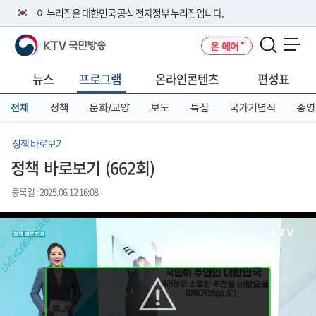
본
메
전
이 누리집은 대한민국 공식 전자정부 누리집입니다.
문
뉴
체
바
바
메
KTV 국민방송
온 에어
로
로
뉴
공식 누리집 주소 확인하기
메뉴 열기
가
가
바
go.kr 주소를 사용하는 누리집은 대한민국 정부기관이 관리하는 누리집입
기
기
로
뉴스
프로그램
온라인콘텐츠
편성표
니다.
가
이밖에 or.kr 또는 .kr등 다른 도메인 주소를 사용하고 있다면 아래 URL에
기
전체
정책
문화/교양
보도
특집
국가기념식
종영
서 도메인 주소를 확인해 보세요
운영중인 공식 누리집보기
정책 바로보기
정책 바로보기 (662회)
등록일 : 2025.06.12 16:08