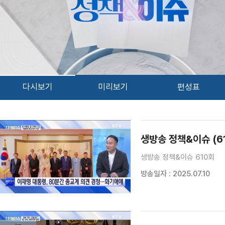
다시보기
미리보기
편성표
검색 조건
검색어 입력
검색
생방송 정책&이슈 (6
생방송 정책&이슈 610회
방송일자 : 2025.07.10