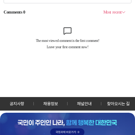
공지사항
채용정보
채널안내
찾아오시는 길
30128 세종특별자치시 정부2청사로 13 한국정책방송원 KTV
TEL: 044-204-8000
Copyrightⓒ KTV 국민방송 All Rights Reserved.