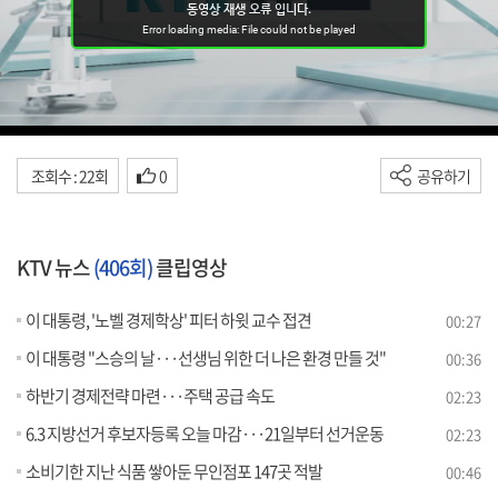
조회수 : 22회
0
공유하기
KTV 뉴스
(406회)
클립영상
이 대통령, '노벨 경제학상' 피터 하윗 교수 접견
00:27
이 대통령 "스승의 날···선생님 위한 더 나은 환경 만들 것"
00:36
하반기 경제전략 마련···주택 공급 속도
02:23
6.3 지방선거 후보자등록 오늘 마감···21일부터 선거운동
02:23
소비기한 지난 식품 쌓아둔 무인점포 147곳 적발
00:46