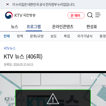
본
메
전
이 누리집은 대한민국 공식 전자정부 누리집입니다.
문
뉴
체
바
바
메
KTV 국민방송
온 에어
로
로
뉴
공식 누리집 주소 확인하기
메뉴 열기
가
가
바
go.kr 주소를 사용하는 누리집은 대한민국 정부기관이 관리하는 누리집입
기
기
로
뉴스
프로그램
온라인콘텐츠
편성표
니다.
가
이밖에 or.kr 또는 .kr등 다른 도메인 주소를 사용하고 있다면 아래 URL에
기
전체
정책
문화/교양
보도
특집
국가기념식
종영
서 도메인 주소를 확인해 보세요
운영중인 공식 누리집보기
KTV 뉴스
KTV 뉴스 (406회)
등록일 : 2026.05.15 14:13