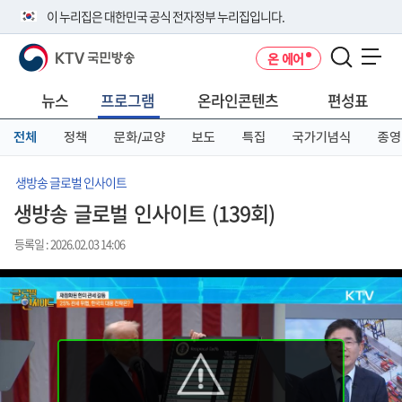
본
메
전
이 누리집은 대한민국 공식 전자정부 누리집입니다.
문
뉴
체
바
바
메
KTV 국민방송
온 에어
로
로
뉴
공식 누리집 주소 확인하기
메뉴 열기
가
가
바
go.kr 주소를 사용하는 누리집은 대한민국 정부기관이 관리하는 누리집입
기
기
로
뉴스
프로그램
온라인콘텐츠
편성표
니다.
가
이밖에 or.kr 또는 .kr등 다른 도메인 주소를 사용하고 있다면 아래 URL에
기
전체
정책
문화/교양
보도
특집
국가기념식
종영
서 도메인 주소를 확인해 보세요
운영중인 공식 누리집보기
생방송 글로벌 인사이트
생방송 글로벌 인사이트 (139회)
등록일 : 2026.02.03 14:06