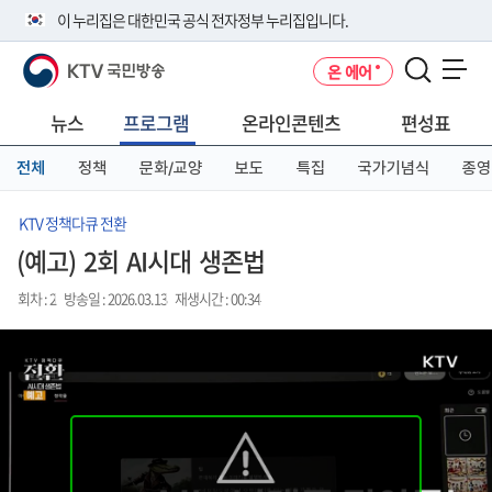
본
메
전
이 누리집은 대한민국 공식 전자정부 누리집입니다.
문
뉴
체
바
바
메
KTV 국민방송
온 에어
로
로
뉴
공식 누리집 주소 확인하기
메뉴 열기
가
가
바
go.kr 주소를 사용하는 누리집은 대한민국 정부기관이 관리하는 누리집입
기
기
로
뉴스
프로그램
온라인콘텐츠
편성표
니다.
가
이밖에 or.kr 또는 .kr등 다른 도메인 주소를 사용하고 있다면 아래 URL에
기
전체
정책
문화/교양
보도
특집
국가기념식
종영
서 도메인 주소를 확인해 보세요
운영중인 공식 누리집보기
KTV 정책다큐 전환
(예고) 2회 AI시대 생존법
회차 : 2
방송일 : 2026.03.13
재생시간 : 00:34