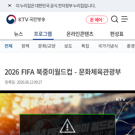
본
메
전
이 누리집은 대한민국 공식 전자정부 누리집입니다.
문
뉴
체
바
바
메
KTV 국민방송
온 에어
로
로
뉴
공식 누리집 주소 확인하기
메뉴 열기
가
가
바
go.kr 주소를 사용하는 누리집은 대한민국 정부기관이 관리하는 누리집입
기
기
로
뉴스
프로그램
온라인콘텐츠
편성표
니다.
가
이밖에 or.kr 또는 .kr등 다른 도메인 주소를 사용하고 있다면 아래 URL에
기
전체
정책
문화/교양
보도
특집
국가기념식
종영
서 도메인 주소를 확인해 보세요
운영중인 공식 누리집보기
2026 FIFA 북중미월드컵 - 문화체육관광부
등록일 : 2026.06.12 09:27