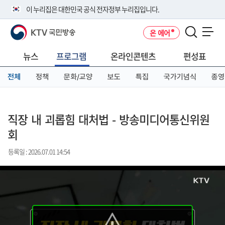
본
메
전
이 누리집은 대한민국 공식 전자정부 누리집입니다.
문
뉴
체
바
바
메
KTV 국민방송
온 에어
로
로
뉴
공식 누리집 주소 확인하기
메뉴 열기
가
가
바
go.kr 주소를 사용하는 누리집은 대한민국 정부기관이 관리하는 누리집입
기
기
로
뉴스
프로그램
온라인콘텐츠
편성표
니다.
가
이밖에 or.kr 또는 .kr등 다른 도메인 주소를 사용하고 있다면 아래 URL에
기
전체
정책
문화/교양
보도
특집
국가기념식
종영
서 도메인 주소를 확인해 보세요
운영중인 공식 누리집보기
직장 내 괴롭힘 대처법 - 방송미디어통신위원
회
등록일 : 2026.07.01 14:54