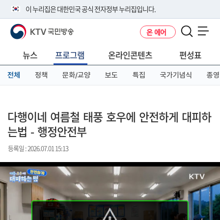
본
메
전
이 누리집은 대한민국 공식 전자정부 누리집입니다.
문
뉴
체
바
바
메
KTV 국민방송
온 에어
로
로
뉴
공식 누리집 주소 확인하기
메뉴 열기
가
가
바
go.kr 주소를 사용하는 누리집은 대한민국 정부기관이 관리하는 누리집입
기
기
로
뉴스
프로그램
온라인콘텐츠
편성표
니다.
가
이밖에 or.kr 또는 .kr등 다른 도메인 주소를 사용하고 있다면 아래 URL에
기
전체
정책
문화/교양
보도
특집
국가기념식
종영
서 도메인 주소를 확인해 보세요
운영중인 공식 누리집보기
다행이네 여름철 태풍 호우에 안전하게 대피하
는법 - 행정안전부
등록일 : 2026.07.01 15:13