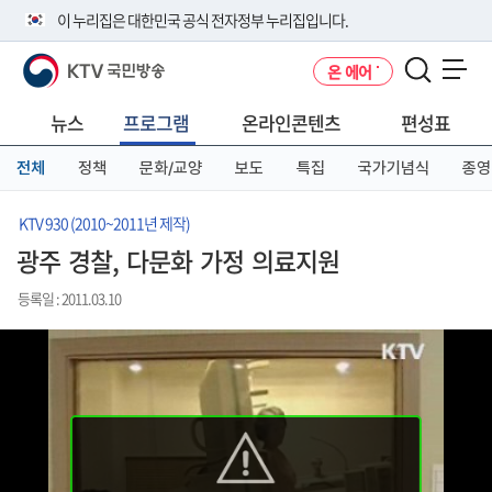
본
메
전
이 누리집은 대한민국 공식 전자정부 누리집입니다.
문
뉴
체
바
바
메
KTV 국민방송
온 에어
로
로
뉴
공식 누리집 주소 확인하기
메뉴 열기
가
가
바
go.kr 주소를 사용하는 누리집은 대한민국 정부기관이 관리하는 누리집입
기
기
로
뉴스
프로그램
온라인콘텐츠
편성표
니다.
가
이밖에 or.kr 또는 .kr등 다른 도메인 주소를 사용하고 있다면 아래 URL에
기
전체
정책
문화/교양
보도
특집
국가기념식
종영
서 도메인 주소를 확인해 보세요
운영중인 공식 누리집보기
KTV 930 (2010~2011년 제작)
광주 경찰, 다문화 가정 의료지원
등록일 : 2011.03.10