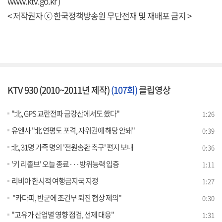
www.ktv.go.kr )
< 저작권자 ⓒ 한국정책방송원 무단전재 및 재배포 금지 >
KTV 930 (2010~2011년 제작)
(107회)
클립영상
"北, GPS 교란전파 금강산에서도 쐈다"
1:26
유엔사 "北 연평도 포격, 자위권에 해당 안돼"
0:39
北, 31명 가족 명의 '전원송환 촉구' 편지 보내
0:36
'키 리졸브' 오늘 종료···방위능력 입증
1:11
리비아 한시적 여행금지국 지정
1:27
"카다피, 반군에 조건부 퇴진 협상 제의"
0:30
"고유가 산업별 영향 점검, 선제 대응"
1:31