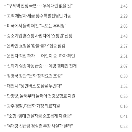
"구제역 진정 국면···우유대란 없을 것"
1:43
고액 체납자 세금 징수 특별전담반 가동
2:29
미국에서 울려 퍼진 "독도는 우리땅"
2:03
중소기업 홈쇼핑 사업자에 '쇼핑원' 선정
1:48
온라인 쇼핑몰 '환불 불가' 집중 점검
2:37
운전자 직접 하차···어린이 승·하차 확인
2:51
신학기 실종아동 급증···예방 캠페인 전개
2:07
정병국 장관 "문화 창작요건 조성"
0:30
대전시 "낭만버스 도심을 누빈다"
1:52
단양군, 올해부터 둘째아 건강보험료 지원
0:26
광주 경찰, 다문화 가정 의료지원
0:16
"소형·임대 건설자금 순조롭게 지원중"
0:41
"4대강 선급금 경실련 주장 사실과 달라"
0:28