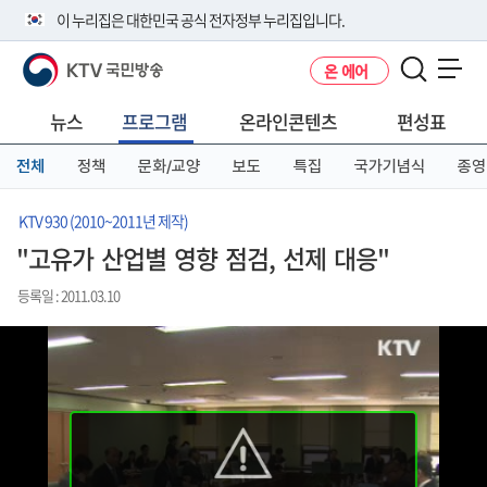
본
메
전
이 누리집은 대한민국 공식 전자정부 누리집입니다.
문
뉴
체
바
바
메
KTV 국민방송
온 에어
로
로
뉴
공식 누리집 주소 확인하기
메뉴 열기
가
가
바
go.kr 주소를 사용하는 누리집은 대한민국 정부기관이 관리하는 누리집입
기
기
로
뉴스
프로그램
온라인콘텐츠
편성표
니다.
가
이밖에 or.kr 또는 .kr등 다른 도메인 주소를 사용하고 있다면 아래 URL에
기
전체
정책
문화/교양
보도
특집
국가기념식
종영
서 도메인 주소를 확인해 보세요
운영중인 공식 누리집보기
KTV 930 (2010~2011년 제작)
"고유가 산업별 영향 점검, 선제 대응"
등록일 : 2011.03.10