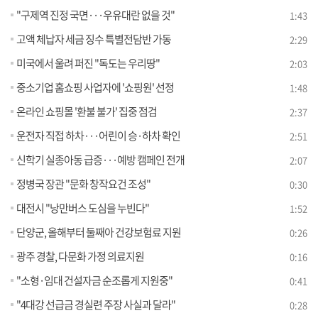
"구제역 진정 국면···우유대란 없을 것"
1:43
고액 체납자 세금 징수 특별전담반 가동
2:29
미국에서 울려 퍼진 "독도는 우리땅"
2:03
중소기업 홈쇼핑 사업자에 '쇼핑원' 선정
1:48
온라인 쇼핑몰 '환불 불가' 집중 점검
2:37
운전자 직접 하차···어린이 승·하차 확인
2:51
신학기 실종아동 급증···예방 캠페인 전개
2:07
정병국 장관 "문화 창작요건 조성"
0:30
대전시 "낭만버스 도심을 누빈다"
1:52
단양군, 올해부터 둘째아 건강보험료 지원
0:26
광주 경찰, 다문화 가정 의료지원
0:16
"소형·임대 건설자금 순조롭게 지원중"
0:41
"4대강 선급금 경실련 주장 사실과 달라"
0:28