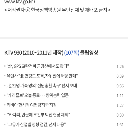
www.ktv.go.kr )
< 저작권자 ⓒ 한국정책방송원 무단전재 및 재배포 금지 >
KTV 930 (2010~2011년 제작)
(107회)
클립영상
"北, GPS 교란전파 금강산에서도 쐈다"
1:26
유엔사 "北 연평도 포격, 자위권에 해당 안돼"
0:39
北, 31명 가족 명의 '전원송환 촉구' 편지 보내
0:36
'키 리졸브' 오늘 종료···방위능력 입증
1:11
리비아 한시적 여행금지국 지정
1:27
"카다피, 반군에 조건부 퇴진 협상 제의"
0:30
"고유가 산업별 영향 점검, 선제 대응"
1:31