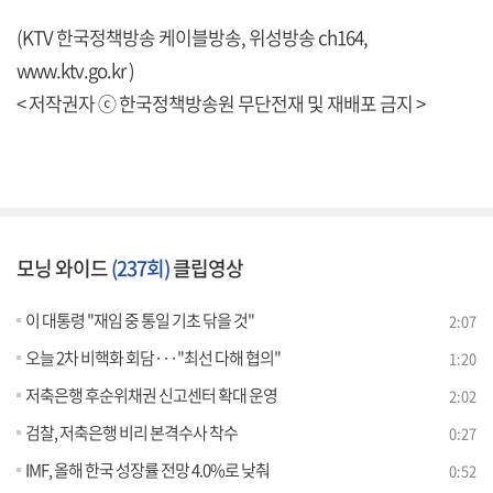
(KTV 한국정책방송 케이블방송, 위성방송 ch164,
www.ktv.go.kr )
< 저작권자 ⓒ 한국정책방송원 무단전재 및 재배포 금지 >
모닝 와이드
(237회)
클립영상
이 대통령 "재임 중 통일 기초 닦을 것"
2:07
오늘 2차 비핵화 회담···"최선 다해 협의"
1:20
저축은행 후순위채권 신고센터 확대 운영
2:02
검찰, 저축은행 비리 본격수사 착수
0:27
IMF, 올해 한국 성장률 전망 4.0%로 낮춰
0:52