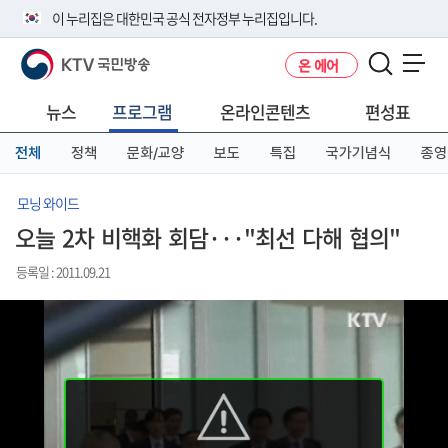
본
메
전
이 누리집은 대한민국 공식 전자정부 누리집입니다.
문
뉴
체
바
바
메
KTV 국민방송
온 에어
로
로
뉴
공식 누리집 주소 확인하기
메뉴 열기
가
가
바
go.kr 주소를 사용하는 누리집은 대한민국 정부기관이 관리하는 누리집입
기
기
로
뉴스
프로그램
온라인콘텐츠
편성표
니다.
가
이밖에 or.kr 또는 .kr등 다른 도메인 주소를 사용하고 있다면 아래 URL에
기
전체
정책
문화/교양
보도
특집
국가기념식
종영
서 도메인 주소를 확인해 보세요
운영중인 공식 누리집보기
모닝 와이드
오늘 2차 비핵화 회담···"최선 다해 협의"
등록일 : 2011.09.21