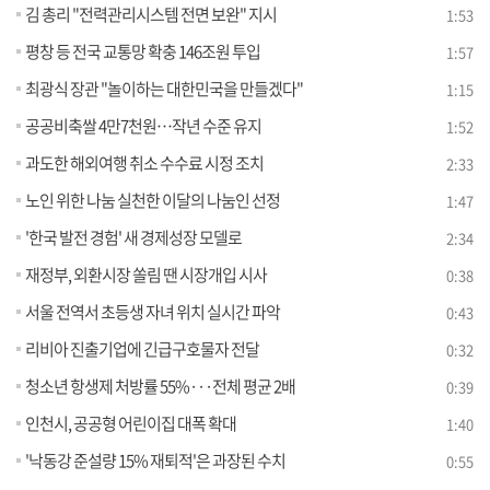
김 총리 "전력관리시스템 전면 보완" 지시
1:53
평창 등 전국 교통망 확충 146조원 투입
1:57
최광식 장관 "놀이하는 대한민국을 만들겠다"
1:15
공공비축쌀 4만7천원…작년 수준 유지
1:52
과도한 해외여행 취소 수수료 시정 조치
2:33
노인 위한 나눔 실천한 이달의 나눔인 선정
1:47
'한국 발전 경험' 새 경제성장 모델로
2:34
재정부, 외환시장 쏠림 땐 시장개입 시사
0:38
서울 전역서 초등생 자녀 위치 실시간 파악
0:43
리비아 진출기업에 긴급구호물자 전달
0:32
청소년 항생제 처방률 55%···전체 평균 2배
0:39
인천시, 공공형 어린이집 대폭 확대
1:40
'낙동강 준설량 15% 재퇴적'은 과장된 수치
0:55