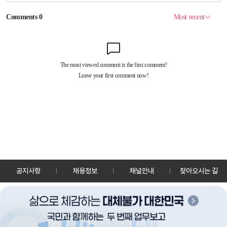
공지사항
채용정보
채널안내
찾아오시는 길
30128 세종특별자치시 정부2청사로 13 한국정책방송원 KTV
TEL: 044-204-8000
Copyrightⓒ KTV 국민방송 All Rights Reserved.