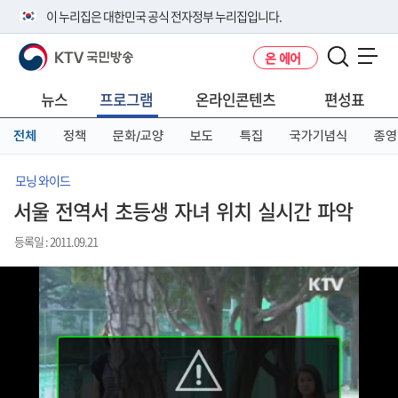
본
메
전
이 누리집은 대한민국 공식 전자정부 누리집입니다.
문
뉴
체
바
바
메
KTV 국민방송
온 에어
로
로
뉴
공식 누리집 주소 확인하기
메뉴 열기
가
가
바
go.kr 주소를 사용하는 누리집은 대한민국 정부기관이 관리하는 누리집입
기
기
로
뉴스
프로그램
온라인콘텐츠
편성표
니다.
가
이밖에 or.kr 또는 .kr등 다른 도메인 주소를 사용하고 있다면 아래 URL에
기
전체
정책
문화/교양
보도
특집
국가기념식
종영
서 도메인 주소를 확인해 보세요
운영중인 공식 누리집보기
모닝 와이드
서울 전역서 초등생 자녀 위치 실시간 파악
등록일 : 2011.09.21