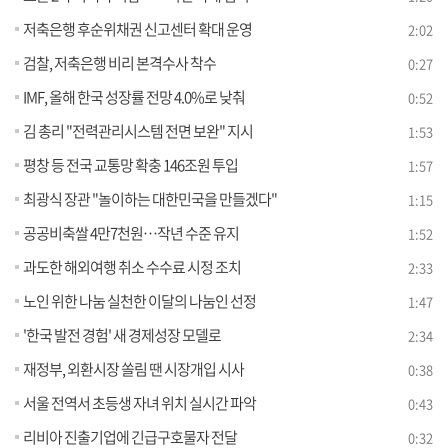
저축은행 후순위채권 신고센터 확대 운영
2:02
검찰, 저축은행 비리 본격수사 착수
0:27
IMF, 올해 한국 성장률 전망 4.0%로 낮춰
0:52
김 총리 "전력관리시스템 전면 보완" 지시
1:53
평창 등 전국 교통망 확충 146조원 투입
1:57
최광식 장관 "놀이하는 대한민국을 만들겠다"
1:15
공공비축쌀 4만7천원…작년 수준 유지
1:52
과도한 해외여행 취소 수수료 시정 조치
2:33
노인 위한 나눔 실천한 이달의 나눔인 선정
1:47
'한국 발전 경험' 새 경제성장 모델로
2:34
재정부, 외환시장 쏠림 땐 시장개입 시사
0:38
서울 전역서 초등생 자녀 위치 실시간 파악
0:43
리비아 진출기업에 긴급구호물자 전달
0:32