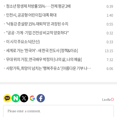
청소년 항생제 처방률 55%···전체 평균 2배
0:39
인천시, 공공형 어린이집 대폭 확대
1:40
'낙동강 준설량 15% 재퇴적'은 과장된 수치
0:55
"공공·가계·기업 건전성 비교적 양호하다"
0:32
이 시각 주요소식(단신)
0:33
세계로 가는 '한국어' - 새 한국 전도사 [정책&이슈]
13:15
무대 위의 거장, 연극배우 박정자 [나의 삶, 나의 예술]
7:32
사랑가득, 희망이 넘치는 '행복주유소' [아름다운 기부 나누는 세상]
6:06