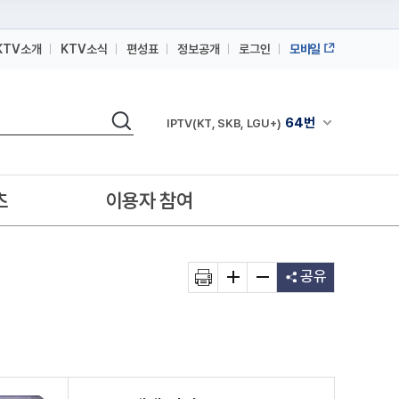
KTV소개
KTV소식
편성표
정보공개
로그인
모바일
164번
스카이라이프
검색
64번
채널안내 펼쳐
IPTV(KT, SKB, LGU+)
164번
스카이라이프
64번
IPTV(KT, SKB, LGU+)
츠
이용자 참여
164번
스카이라이프
공유