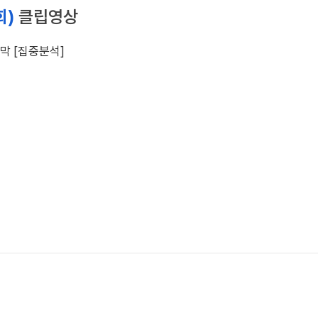
회)
클립영상
막 [집중분석]