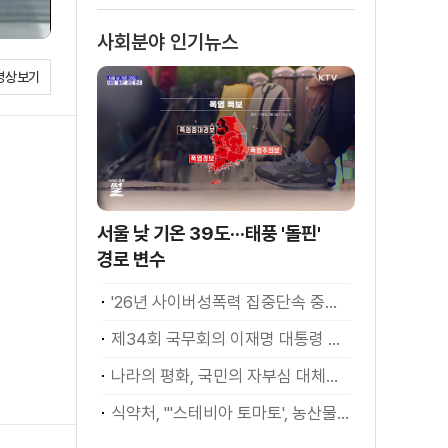
는 평창입니다]
사회분야 인기뉴스
영상보기
서울 낮 기온 39도···태풍 '돌핀'
경로 변수
'26년 사이버성폭력 집중단속 중간성과 발표···향후 추진계획은?
제34회 국무회의 이재명 대통령 모두발언
나라의 평화, 국민의 자부심 대체불가 대한민국 이재명 대통령 모두말씀
식약처, "'스테비아 토마토', 농산물 아닌 가공식품"