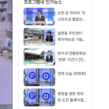
프로그램내 인기뉴스
눈먼 돈 막아라 '국
고보조금 통합관리
시스템' 1월 개통
[경제인사이드]
읍면동 주민센터
복지허브로 거듭나
다 [집중 인터뷰]
한식과 전통문화로
‘한류’ 이끈다 [인
터뷰 이 사람]
정책 오늘 (618회)
평창을 향한 위대
한 도전 휠체어컬
링 국가대표 [이제