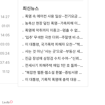
최신뉴스
폭염 속 에어컨 사용 일상···전기요금 줄이려면?
14:27
농축산 현장 덮친 폭염···가축피해 이틀 새 28만 마리↑
01:01
폭염에 악취까지 이중고···멈출 수 없는 필수노동
14:05
'입추' 무색한 극한 더위···주말엔 비·소나기
03:03
이 대통령, 국가폭력 피해자 오찬···"책임지고 치유"
사는 것 아닌 '사는 곳'으로···부동산 세제 판 바꾼다
05:24
진급 장성에 삼정검 수치 수여···"신뢰회복 애써달라"
37:45
전세사기 피해주택 매입 1만 호 돌파···피해 지원 속도
11:12
"복잡한 웹툰·웹소설 환불···증빙서류 요구까지"
이 대통령, 기록적 폭염에 총력 대응 지시 [외신에 비친 한국]