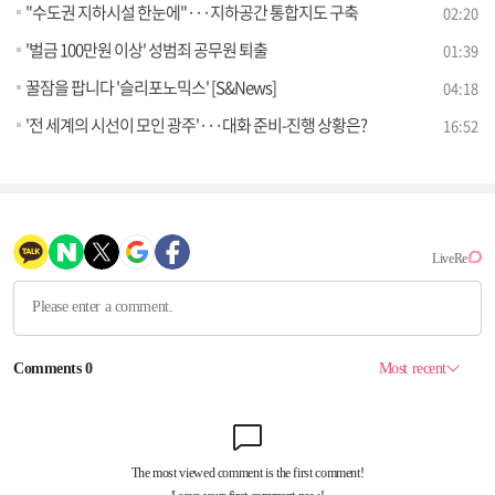
"수도권 지하시설 한눈에"···지하공간 통합지도 구축
02:20
'벌금 100만원 이상' 성범죄 공무원 퇴출
01:39
꿀잠을 팝니다 '슬리포노믹스' [S&News]
04:18
'전 세계의 시선이 모인 광주'···대화 준비-진행 상황은?
16:52