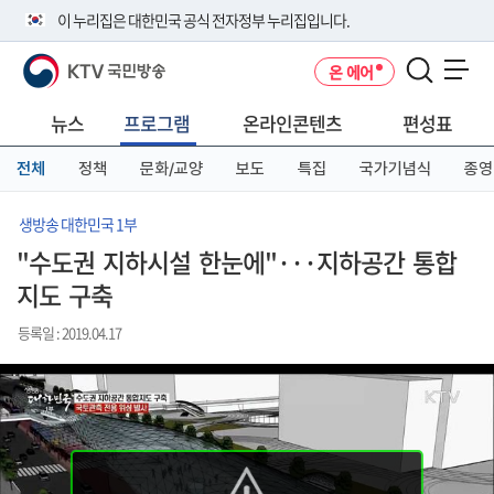
본
메
전
이 누리집은 대한민국 공식 전자정부 누리집입니다.
문
뉴
체
바
바
메
KTV 국민방송
온 에어
로
로
뉴
공식 누리집 주소 확인하기
메뉴 열기
가
가
바
go.kr 주소를 사용하는 누리집은 대한민국 정부기관이 관리하는 누리집입
기
기
로
뉴스
프로그램
온라인콘텐츠
편성표
니다.
가
이밖에 or.kr 또는 .kr등 다른 도메인 주소를 사용하고 있다면 아래 URL에
기
전체
정책
문화/교양
보도
특집
국가기념식
종영
서 도메인 주소를 확인해 보세요
운영중인 공식 누리집보기
생방송 대한민국 1부
"수도권 지하시설 한눈에"···지하공간 통합
지도 구축
등록일 : 2019.04.17