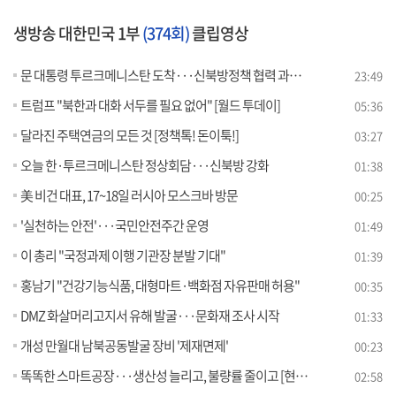
생방송 대한민국 1부
(374회)
클립영상
문 대통령 투르크메니스탄 도착···신북방정책 협력 과제는?
23:49
트럼프 "북한과 대화 서두를 필요 없어" [월드 투데이]
05:36
달라진 주택연금의 모든 것 [정책톡! 돈이툭!]
03:27
오늘 한·투르크메니스탄 정상회담···신북방 강화
01:38
美 비건 대표, 17~18일 러시아 모스크바 방문
00:25
'실천하는 안전'···국민안전주간 운영
01:49
이 총리 "국정과제 이행 기관장 분발 기대"
01:39
홍남기 "건강기능식품, 대형마트·백화점 자유판매 허용"
00:35
DMZ 화살머리고지서 유해 발굴···문화재 조사 시작
01:33
개성 만월대 남북공동발굴 장비 '제재면제'
00:23
똑똑한 스마트공장···생산성 늘리고, 불량률 줄이고 [현장in]
02:58