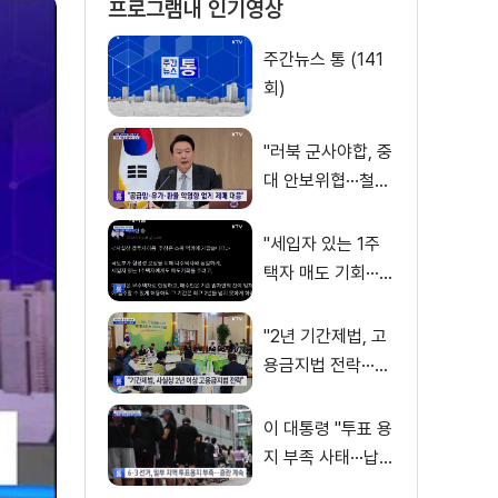
프로그램내 인기영상
주간뉴스 통 (141
회)
"러북 군사야합, 중
대 안보위협···철저
히 대책 마련"
"세입자 있는 1주
택자 매도 기회···형
평성 보장"
"2년 기간제법, 고
용금지법 전락···대
안 필요"
이 대통령 "투표 용
지 부족 사태···납득
쉽지 않은 허점"