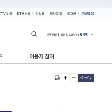
KTV소개
KTV소식
편성표
정보공개
로그인
모바일
164번
스카이라이프
검색
64번
채널안내 펼쳐
IPTV(KT, SKB, LGU+)
164번
스카이라이프
64번
IPTV(KT, SKB, LGU+)
츠
이용자 참여
164번
스카이라이프
공유