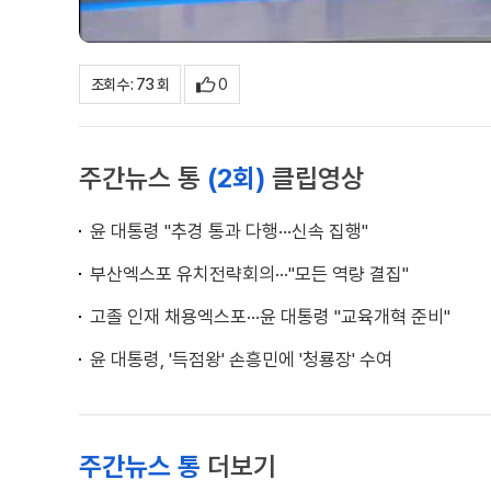
0
조회수 : 73 회
주간뉴스 통
(2회)
클립영상
윤 대통령 "추경 통과 다행···신속 집행"
부산엑스포 유치전략회의···"모든 역량 결집"
고졸 인재 채용엑스포···윤 대통령 "교육개혁 준비"
윤 대통령, '득점왕' 손흥민에 '청룡장' 수여
주간뉴스 통
더보기