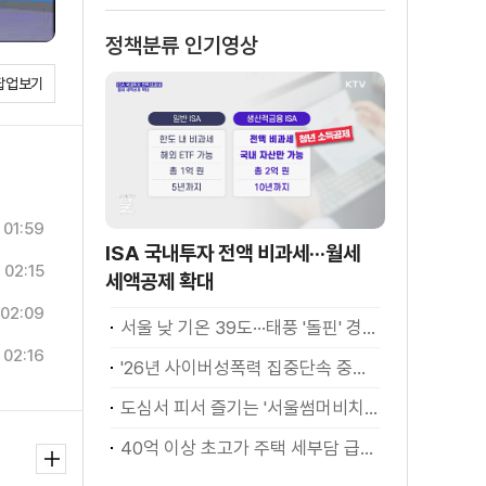
정책분류 인기영상
팝업보기
01:59
ISA 국내투자 전액 비과세···월세
02:15
세액공제 확대
02:09
서울 낮 기온 39도···태풍 '돌핀' 경로 변수
02:16
'26년 사이버성폭력 집중단속 중간성과 발표···향후 추진계획은?
도심서 피서 즐기는 '서울썸머비치' 인기몰이
40억 이상 초고가 주택 세부담 급증···실수요자 보호 강화