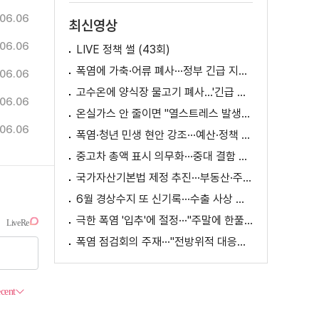
06.06
최신영상
06.06
LIVE 정책 썰 (43회)
폭염에 가축·어류 폐사···정부 긴급 지원책 마련
06.06
고수온에 양식장 물고기 폐사...'긴급 방류' 지원
06.06
온실가스 안 줄이면 "열스트레스 발생일 29배 증가"
06.06
폭염·청년 민생 현안 강조···예산·정책 방향 제시
중고차 총액 표시 의무화···중대 결함 시 '계약 해제'
국가자산기본법 제정 추진···부동산·주식 등 통합 관리
6월 경상수지 또 신기록···수출 사상 첫 1천억 달러
극한 폭염 '입추'에 절정···"주말에 한풀 꺾인다"
폭염 점검회의 주재···"전방위적 대응체계 가동"