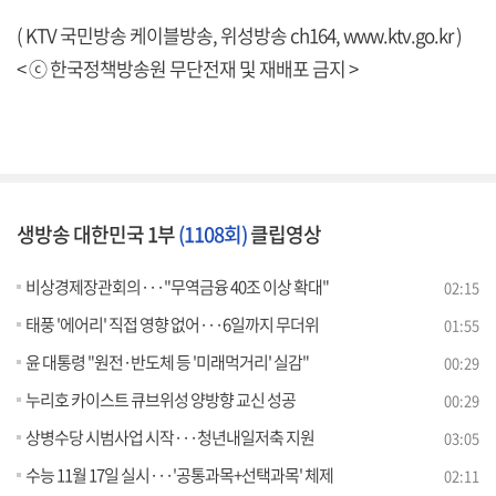
( KTV 국민방송 케이블방송, 위성방송 ch164,
www.ktv.go.kr
)
< ⓒ 한국정책방송원 무단전재 및 재배포 금지 >
생방송 대한민국 1부
(1108회)
클립영상
비상경제장관회의···"무역금융 40조 이상 확대"
02:15
태풍 '에어리' 직접 영향 없어···6일까지 무더위
01:55
윤 대통령 "원전·반도체 등 '미래먹거리' 실감"
00:29
누리호 카이스트 큐브위성 양방향 교신 성공
00:29
상병수당 시범사업 시작···청년내일저축 지원
03:05
수능 11월 17일 실시···'공통과목+선택과목' 체제
02:11