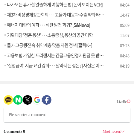
다가오는 휴가철 알뜰하게 여행하는 법 [돈이 보이는 VCR]
04:04
제3차 비상경제장관회의···고물가 대응과 수출 약화 타개 방안은?
14:47
에너지 대란의 여파···석탄 발전 회귀? [S&News]
05:09
기획대담 '청춘 용산'···소통중심, 용산의 공간 미학
11:07
물가 고공행진 속 취약계층 맞춤 지원 정책 [클릭K+]
03:23
고용보험 가입한 프리랜서는 긴급고용안정지원금 못 받는다? [사실은 이렇습니다]
04:48
'실업급여' 지급 요건 강화···달라지는 점은? [사실은 이렇습니다]
04:19