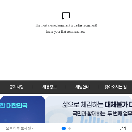
공지사항
채용정보
채널안내
찾아오시는 길
30128 세종특별자치시 정부2청사로 13 한국정책방송원 KTV
TEL: 044-204-8000
Copyrightⓒ KTV 국민방송 All Rights Reserved.
PC버전
앱 다운로드
오늘 하루 보지 않기
닫기