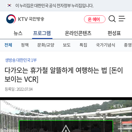
본
메
전
이 누리집은 대한민국 공식 전자정부 누리집입니다.
문
뉴
체
바
바
메
KTV 국민방송
온 에어
로
로
뉴
공식 누리집 주소 확인하기
메뉴 열기
가
가
바
go.kr 주소를 사용하는 누리집은 대한민국 정부기관이 관리하는 누리집입
기
기
로
뉴스
프로그램
온라인콘텐츠
편성표
니다.
가
이밖에 or.kr 또는 .kr등 다른 도메인 주소를 사용하고 있다면 아래 URL에
기
전체
정책
문화/교양
보도
특집
국가기념식
종영
서 도메인 주소를 확인해 보세요
운영중인 공식 누리집보기
생방송 대한민국 1부
다가오는 휴가철 알뜰하게 여행하는 법 [돈이
보이는 VCR]
등록일 : 2022.07.04