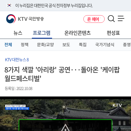
본
메
전
이 누리집은 대한민국 공식 전자정부 누리집입니다.
문
뉴
체
바
바
메
KTV 국민방송
온 에어
로
로
뉴
공식 누리집 주소 확인하기
메뉴 열기
가
가
바
go.kr 주소를 사용하는 누리집은 대한민국 정부기관이 관리하는 누리집입
기
기
로
뉴스
프로그램
온라인콘텐츠
편성표
니다.
가
이밖에 or.kr 또는 .kr등 다른 도메인 주소를 사용하고 있다면 아래 URL에
기
전체
정책
문화/교양
보도
특집
국가기념식
종영
서 도메인 주소를 확인해 보세요
운영중인 공식 누리집보기
KTV 대한뉴스 8
8가지 색깔 '아리랑' 공연···돌아온 '케이팝
월드페스티벌'
등록일 : 2022.10.08