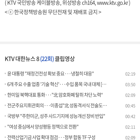
( KTV 국민방송 케이블방송, 위성방송 ch164,
www.ktv.go.kr
)
< ⓒ 한국정책방송원 무단전재 및 재배포 금지 >
KTV 대한뉴스 8
(22회)
클립영상
윤 대통령 "재정건전성 확보 중요···냉철히 대응"
02:19
6개 주요 수출 업종 '기술 혁신'···수입 품목 국내 대체 [뉴스의 맥]
03:50
한미일 북핵대표 통화···"北 암호화폐 탈취 차단 노력“
02:09
전군주요지휘관회의···이종섭"北 성동격서식 전술도발 대비"
00:45
국방부 "주한미군, 성주 사드기지에 성능개선 장비 반입"
00:42
"여성 중심에서 양성평등 정책으로 전환"
02:11
전력산업기금 사업 확대 점검···정부 합동 TF 구성
02:09