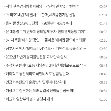
취임 첫 중앙지방협력회의···"진영 관계없이 '원팀'"
02:08
'누리호' 내년 3차 발사···한화, 체계종합기업 선정
02:01
올해 쌀 생산 2%↓전망···20일부터 45만t 수매
01:46
윤 대통령 "1위 반도체 장비업체 투자, 한미경제동맹 기여"
00:33
8가지 색깔 '아리랑' 공연···돌아온 '케이팝 월드페스티벌'
02:16
정부지원 빙자 '보이스피싱' 경보···개인정보 유출 주의 [정책현장+]
02:59
2022년 하반기 농지불법전용 교차 단속 실시
00:52
주정차위반과태료 등 세외수입 24시간 채팅로봇으로 상담하세요
00:41
해외직구 통관처리도 국민비서로 알림 받는다
00:46
연금저축펀드의 운용방식 및 투자대상 확대
00:59
해상으로 침투하는 적과 밀입국 선박들은 꼼짝 마!
00:54
제17회 임산부의 날 기념행사 개최
01:00