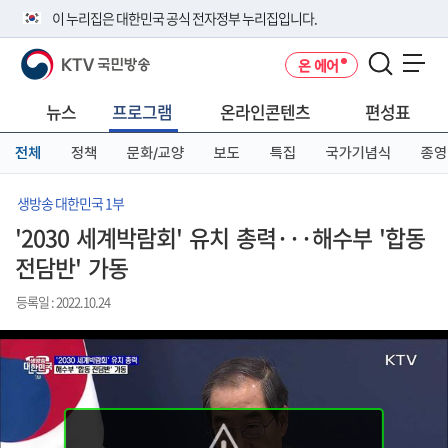
본
메
전
이 누리집은 대한민국 공식 전자정부 누리집입니다.
문
뉴
체
바
바
메
KTV 국민방송
온 에어
로
로
뉴
공식 누리집 주소 확인하기
메뉴 열기
가
가
바
go.kr 주소를 사용하는 누리집은 대한민국 정부기관이 관리하는 누리집입
기
기
로
뉴스
프로그램
온라인콘텐츠
편성표
니다.
가
이밖에 or.kr 또는 .kr등 다른 도메인 주소를 사용하고 있다면 아래 URL에
기
전체
정책
문화/교양
보도
특집
국가기념식
종영
서 도메인 주소를 확인해 보세요
운영중인 공식 누리집보기
생방송 대한민국 1부
'2030 세계박람회' 유치 총력···해수부 '합동
전담반' 가동
등록일 : 2022.10.24