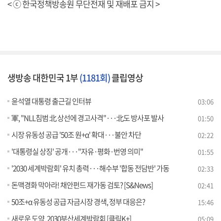
< ⓒ 한국정책방송원 무단전재 및 재배포 금지 >
생방송 대한민국 1부
(1181회)
클립영상
윤석열 대통령 출근길 인터뷰
03:06
軍, "NLL침범 北 상선에 경고사격"···北도 방사포 발사
01:50
시장 유동성 공급 '50조 원+α' 확대···불안 차단
02:22
'대통령실 상징' 공개···"자유·평화·번영 의미"
01:55
'2030 세계박람회' 유치 총력···해수부 '합동 전담반' 가동
02:33
돈맥경화 막아라! 채안펀드 재가동 검토? [S&News]
02:41
50조+α 유동성 공급 자금시장 경색, 정부 대응은?
15:46
새로운 도약, 2030부산세계박람회 [클릭K+]
05:09