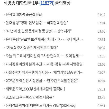
생방송 대한민국 1부
(1183회)
클립영상
윤석열 대통령 출근길 문답
04:12
윤 대통령 "경제·안보 엄중···국회협력 절실"
02:04
"내년 예산, 민생 문제 해결 등 방향···신속 처리"
03:00
윤 대통령 "글로벌 보건 체계 강화에 기여···국내 백신 제공"
02:31
"겨울철 추가접종 전체 성인으로 확대"
00:32
오늘 日 도쿄서 '한미일 외교차관 협의회'···지역 정세 논의
02:25
자치경찰 이원화 본격 추진···세종·강원·제주 시범운영
02:06
자율주행차 임시운행허가 지침···'새싹기업 실증 편리하게!' [정책현장+]
03:26
2023년도 예산안 시정연설···한 주간 주목할 현안은?
16:04
새로운 도약, 2030부산세계박람회 [클릭K+]
05:11
2023년 교육부 예산안 편성 내용은?
12:49
돈맥경화 막아라! 채안펀드 재가동 검토? [S&News]
02:41