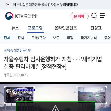
본
메
전
이 누리집은 대한민국 공식 전자정부 누리집입니다.
문
뉴
체
바
바
메
KTV 국민방송
온 에어
로
로
뉴
공식 누리집 주소 확인하기
메뉴 열기
가
가
바
go.kr 주소를 사용하는 누리집은 대한민국 정부기관이 관리하는 누리집입
기
기
로
뉴스
프로그램
온라인콘텐츠
편성표
니다.
가
이밖에 or.kr 또는 .kr등 다른 도메인 주소를 사용하고 있다면 아래 URL에
기
전체
정책
문화/교양
보도
특집
국가기념식
종영
서 도메인 주소를 확인해 보세요
운영중인 공식 누리집보기
생방송 대한민국 1부
자율주행차 임시운행허가 지침···'새싹기업
실증 편리하게!' [정책현장+]
등록일 : 2022.10.26