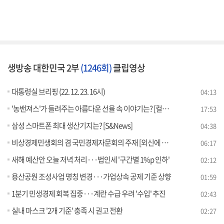
생방송 대한민국 2부
(1246회)
클립영상
대통령실 브리핑 (22. 12. 23. 16시)
04:13
'농밴져스'가 들려주는 아름다운 선율 속 이야기는? [컬처샐러드]
17:53
삼성 스마트폰 최대 생산기지는? [S&News]
04:38
비상경제민생회의 겸 국민경제자문회의 주재 [외신에 비친 한국]
06:17
새해 예산안 오늘 저녁 처리···법인세 '구간별 1%p 인하'
02:12
용산공원 조성사업 명칭 변경···가업상속 공제 기준 상향
01:59
1분기 민생경제 회복 집중···계란 수급 우려 '수입' 추진
02:43
실내 마스크 '2개 기준' 충족 시 권고 전환
02:27