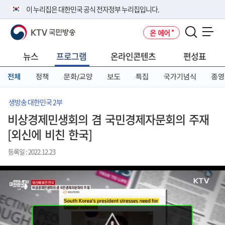
본
메
전
이 누리집은 대한민국 공식 전자정부 누리집입니다.
문
뉴
체
바
바
메
KTV 국민방송
온 에어
로
로
뉴
공식 누리집 주소 확인하기
메뉴 열기
가
가
바
go.kr 주소를 사용하는 누리집은 대한민국 정부기관이 관리하는 누리집입
기
기
로
뉴스
프로그램
온라인콘텐츠
편성표
니다.
가
이밖에 or.kr 또는 .kr등 다른 도메인 주소를 사용하고 있다면 아래 URL에
기
전체
정책
문화/교양
보도
특집
국가기념식
종영
서 도메인 주소를 확인해 보세요
운영중인 공식 누리집보기
생방송 대한민국 2부
비상경제민생회의 겸 국민경제자문회의 주재
[외신에 비친 한국]
등록일 : 2022.12.23