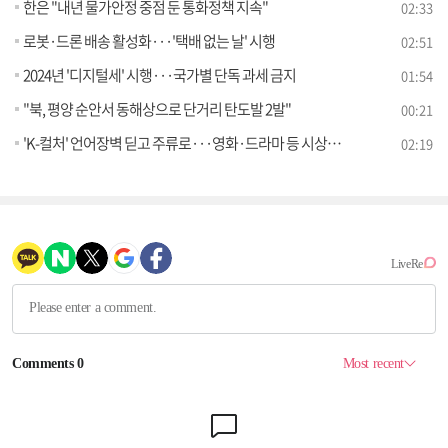
한은 "내년 물가안정 중점 둔 통화정책 지속"
02:33
로봇·드론 배송 활성화···'택배 없는 날' 시행
02:51
2024년 '디지털세' 시행···국가별 단독 과세 금지
01:54
"북, 평양 순안서 동해상으로 단거리 탄도발 2발"
00:21
'K-컬처' 언어장벽 딛고 주류로···영화·드라마 등 시상식 석권
02:19