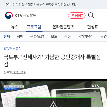
본
메
전
이 누리집은 대한민국 공식 전자정부 누리집입니다.
문
뉴
체
바
바
메
KTV 국민방송
온 에어
로
로
뉴
공식 누리집 주소 확인하기
메뉴 열기
가
가
바
go.kr 주소를 사용하는 누리집은 대한민국 정부기관이 관리하는 누리집입
기
기
로
뉴스
프로그램
온라인콘텐츠
편성표
니다.
가
이밖에 or.kr 또는 .kr등 다른 도메인 주소를 사용하고 있다면 아래 URL에
기
전체
정책
문화/교양
보도
특집
국가기념식
종영
서 도메인 주소를 확인해 보세요
운영중인 공식 누리집보기
KTV 뉴스중심
국토부, '전세사기' 가담한 공인중개사 특별점
검
등록일 : 2023.02.27