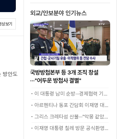
외교/안보분야 인기뉴스
영상보기
국방방첩본부 등 3개 조직 창설
는 방안도
···"어두운 방첩사 결별"
이 대통령 남미 순방···경제협력 기대 성과는?
아르헨티나 동포 간담회 이재명 대통령 모두발언
그리스 크레타섬 산불···"악몽 같았다" [월드 투데이]
이재명 대통령 칠레 방문 공식환영식