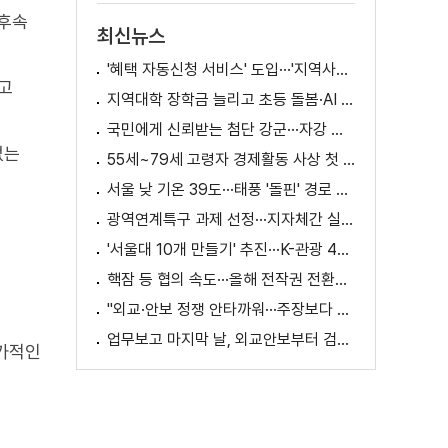
 후속
최신뉴스
'혜택 자동신청 서비스' 도입···'지역사랑상품권' 발행 확대
고
지역대학 장학금 늘리고 초등 돌봄·AI 교육 확대
국민에게 신뢰받는 첨단 강군···자강 국방·미래 전력 강화
없는
55세~79세 고령자 경제활동 사상 첫 1천만 명 돌파
서울 낮 기온 39도···태풍 '돌핀' 경로 변수
광역연계특구 과제 선정···지자체간 실증 협력 확대
'서울대 10개 만들기' 추진···K-관광 4천만 시대 준비
핵잠 등 협의 속도···올해 전작권 전환시기 결정 추진
"외교·안보 정쟁 안타까워···주장보다 실천 중요"
업무보고 마지막 날, 외교안보부터 검경까지
추가적인