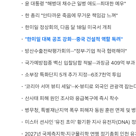
윤 대통령 "해병대 채수근 일병 애도···최대한 예우"
한 총리 "안타까운 죽음에 무거운 책임감 느껴"
한미일 정상회의, 다음 달 18일 미국서 개최
"한미일 대북 공조 강화···중국 건설적 역할 독려"
방산수출전략평가회의···"정부·기업 적극 협력해야"
국가예방접종 백신 입찰담합 적발···과징금 409억 부과
소부장 특화단지 5개 추가 지정···6조7천억 투입
'코리아 서머 뷰티 세일'···K-뷰티로 외국인 관광객 잡는
산사태 피해 원인 조사와 응급복구에 즉시 착수
병무청, 특별재난지역 폭우 피해자 동원 훈련 면제 및 
미스터 션샤인 '유진 초이' 황기환 지사 유전자(DNA) 
2027년 국제측지학·지구물리학 연맹 정기총회 인천 유