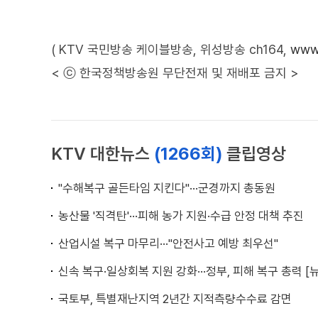
( KTV 국민방송 케이블방송, 위성방송 ch164,
www.
< ⓒ 한국정책방송원 무단전재 및 재배포 금지 >
KTV 대한뉴스
(1266회)
클립영상
"수해복구 골든타임 지킨다"···군경까지 총동원
농산물 '직격탄'···피해 농가 지원·수급 안정 대책 추진
산업시설 복구 마무리···"안전사고 예방 최우선"
신속 복구·일상회복 지원 강화···정부, 피해 복구 총력 [
국토부, 특별재난지역 2년간 지적측량수수료 감면