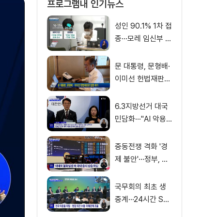
프로그램내 인기뉴스
성인 90.1% 1차 접
종···모레 임신부 사
전예약
문 대통령, 문형배·
이미선 헌법재판관
임명 재가
6.3지방선거 대국
민담화···"AI 악용
가짜뉴스 처벌"
중동전쟁 격화 '경
제 불안'···정부, 금
융·수출입 영향 최
소화
국무회의 최초 생
중계···24시간 SN
S 밀착소통