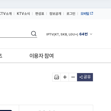
KTV소개
KTV소식
편성표
정보공개
로그인
모바일
164번
스카이라이프
검색
64번
채널안내 펼쳐
IPTV(KT, SKB, LGU+)
164번
스카이라이프
64번
IPTV(KT, SKB, LGU+)
츠
이용자 참여
164번
스카이라이프
공유