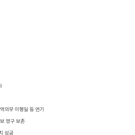
다
병역의무 이행일 등 연기
정보 영구 보존
치 성공