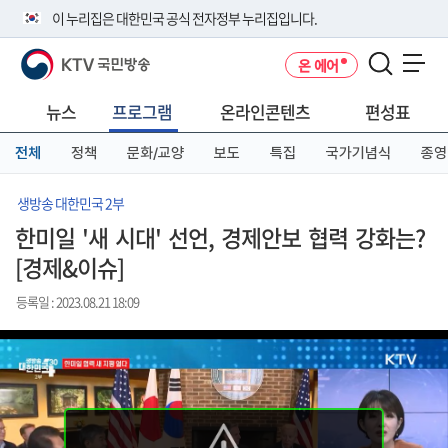
본
메
전
이 누리집은 대한민국 공식 전자정부 누리집입니다.
문
뉴
체
바
바
메
KTV 국민방송
온 에어
로
로
뉴
공식 누리집 주소 확인하기
메뉴 열기
가
가
바
go.kr 주소를 사용하는 누리집은 대한민국 정부기관이 관리하는 누리집입
기
기
로
뉴스
프로그램
온라인콘텐츠
편성표
니다.
가
이밖에 or.kr 또는 .kr등 다른 도메인 주소를 사용하고 있다면 아래 URL에
기
전체
정책
문화/교양
보도
특집
국가기념식
종영
서 도메인 주소를 확인해 보세요
운영중인 공식 누리집보기
생방송 대한민국 2부
한미일 '새 시대' 선언, 경제안보 협력 강화는?
[경제&이슈]
등록일 : 2023.08.21 18:09