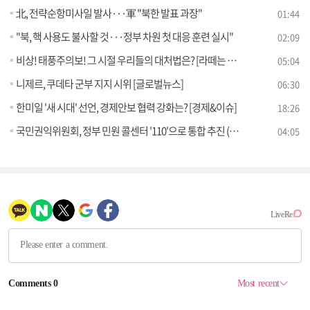
北, 전략순항미사일 발사···軍 "북한 발표 과장"
01:44
"북, 핵 사용도 불사할 것···정부 차원 첫 대응 훈련 실시"
02:09
비상! 태풍주의보! 그 시절 우리들의 대처법은? [라떼는 뉴우스]
05:04
니제르, 쿠데타 군부 지지 시위 [글로벌뉴스]
06:30
한미일 '새 시대' 선언, 경제안보 협력 강화는? [경제&이슈]
18:26
국민권익위원회, 정부 민원 콜센터 '110'으로 통합 추진 (8.21) [브리핑 인사이트]
04:05