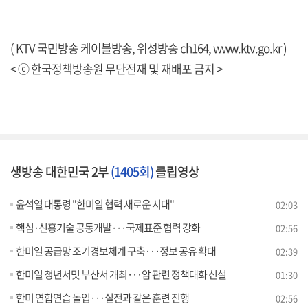
( KTV 국민방송 케이블방송, 위성방송 ch164,
www.ktv.go.kr
)
< ⓒ 한국정책방송원 무단전재 및 재배포 금지 >
생방송 대한민국 2부
(1405회)
클립영상
윤석열 대통령 "한미일 협력 새로운 시대"
02:03
핵심·신흥기술 공동개발···국제표준 협력 강화
02:56
한미일 공급망 조기경보체계 구축···정보 공유 확대
02:39
한미일 청년서밋 부산서 개최···암 관련 정책대화 신설
01:30
한미 연합연습 돌입···실전과 같은 훈련 진행
02:56