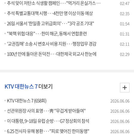
추석 맞이 저탄소 식생활 캠페인···"먹거리 온실가스 감축" [정책현장+]
02:47
추석 특별교통대책 시행···4천만 명 이상 이동 예상
02:35
26일 서울서 '한일중 고위급회의'···"3각 공조 기대"
01:54
"북핵 위협 대응"···한미 해군, 동해서 연합훈련
01:31
'교권침해' 소송 시 변호사 비용 지원···행정업무 경감
02:11
100년 만에 돌아온 돈덕전···대한제국 외교사 한눈에
02:29
KTV 대한뉴스 7
더보기
KTV 대한뉴스 7 (658회)
2026.06.06
선관위원장 사의 표명···靑 "무겁게 받아들여"
2026.06.06
이 대통령, 9~18일 유럽 순방···G7 정상회의 참석
2026.06.06
6.25 전사자 유해 봉환···"피로 맺어진 한미동맹"
2026.06.06