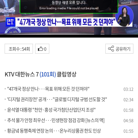
조회수 : 54회
0
공유하기
KTV 대한뉴스 7
(101회)
클립영상
"47개국 정상 만나···목표 위해 모든 것 던져야"
03:12
'디지털 권리장전' 공개···"글로벌 디지털 규범 선도할 것"
02:34
윤석열 대통령 "천안·홍성 국가첨단산업단지 조성"
01:58
추석 물가 안정 최우선···민생현장 점검 강화 [뉴스의 맥]
04:58
황금녘 동행축제 연장 논의···온누리상품권 한도 인상
01:55