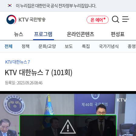
본
메
전
이 누리집은 대한민국 공식 전자정부 누리집입니다.
문
뉴
체
바
바
메
KTV 국민방송
온 에어
로
로
뉴
공식 누리집 주소 확인하기
메뉴 열기
가
가
바
go.kr 주소를 사용하는 누리집은 대한민국 정부기관이 관리하는 누리집입
기
기
로
뉴스
프로그램
온라인콘텐츠
편성표
니다.
가
이밖에 or.kr 또는 .kr등 다른 도메인 주소를 사용하고 있다면 아래 URL에
기
전체
정책
문화/교양
보도
특집
국가기념식
종영
서 도메인 주소를 확인해 보세요
운영중인 공식 누리집보기
KTV 대한뉴스 7
KTV 대한뉴스 7 (101회)
등록일 : 2023.09.26 08:46