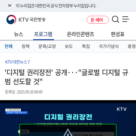
본
메
전
이 누리집은 대한민국 공식 전자정부 누리집입니다.
문
뉴
체
바
바
메
KTV 국민방송
온 에어
로
로
뉴
공식 누리집 주소 확인하기
메뉴 열기
가
가
바
go.kr 주소를 사용하는 누리집은 대한민국 정부기관이 관리하는 누리집입
기
기
로
뉴스
프로그램
온라인콘텐츠
편성표
니다.
가
이밖에 or.kr 또는 .kr등 다른 도메인 주소를 사용하고 있다면 아래 URL에
기
전체
정책
문화/교양
보도
특집
국가기념식
종영
서 도메인 주소를 확인해 보세요
운영중인 공식 누리집보기
KTV 대한뉴스 7
'디지털 권리장전' 공개···"글로벌 디지털 규
범 선도할 것"
등록일 : 2023.09.26 08:49