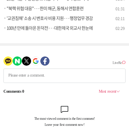
"북핵 위협 대응"···한미 해군, 동해서 연합훈련
01:31
'교권침해' 소송 시 변호사 비용 지원···행정업무 경감
02:11
100년 만에 돌아온 돈덕전···대한제국 외교사 한눈에
02:29