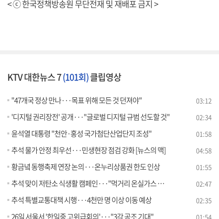
< ⓒ 한국정책방송원 무단전재 및 재배포 금지 >
KTV 대한뉴스 7
(101회)
클립영상
"47개국 정상 만나···목표 위해 모든 것 던져야"
03:12
'디지털 권리장전' 공개···"글로벌 디지털 규범 선도할 것"
02:34
윤석열 대통령 "천안·홍성 국가첨단산업단지 조성"
01:58
추석 물가 안정 최우선···민생현장 점검 강화 [뉴스의 맥]
04:58
황금녘 동행축제 연장 논의···온누리상품권 한도 인상
01:55
추석 맞이 저탄소 식생활 캠페인···"먹거리 온실가스 감축" [정책현장+]
02:47
추석 특별교통대책 시행···4천만 명 이상 이동 예상
02:35
26일 서울서 '한일중 고위급회의'···"3각 공조 기대"
01:54