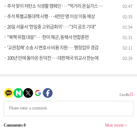
추석 맞이 저탄소 식생활 캠페인···"먹거리 온실가스 감축" [정책현장+]
02:47
추석 특별교통대책 시행···4천만 명 이상 이동 예상
02:35
26일 서울서 '한일중 고위급회의'···"3각 공조 기대"
01:54
"북핵 위협 대응"···한미 해군, 동해서 연합훈련
01:31
'교권침해' 소송 시 변호사 비용 지원···행정업무 경감
02:11
100년 만에 돌아온 돈덕전···대한제국 외교사 한눈에
02:29