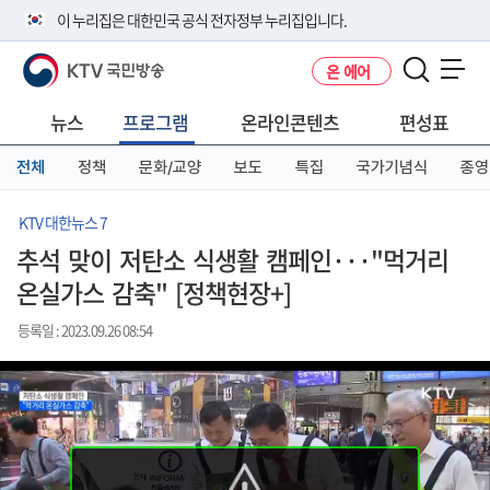
본
메
전
이 누리집은 대한민국 공식 전자정부 누리집입니다.
문
뉴
체
바
바
메
KTV 국민방송
온 에어
로
로
뉴
공식 누리집 주소 확인하기
메뉴 열기
가
가
바
go.kr 주소를 사용하는 누리집은 대한민국 정부기관이 관리하는 누리집입
기
기
로
뉴스
프로그램
온라인콘텐츠
편성표
니다.
가
이밖에 or.kr 또는 .kr등 다른 도메인 주소를 사용하고 있다면 아래 URL에
기
전체
정책
문화/교양
보도
특집
국가기념식
종영
서 도메인 주소를 확인해 보세요
운영중인 공식 누리집보기
KTV 대한뉴스 7
추석 맞이 저탄소 식생활 캠페인···"먹거리
온실가스 감축" [정책현장+]
등록일 : 2023.09.26 08:54