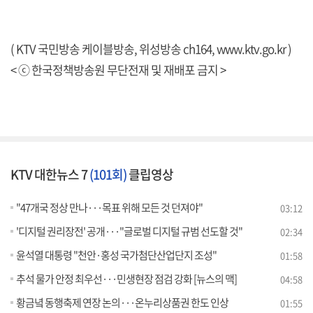
( KTV 국민방송 케이블방송, 위성방송 ch164,
www.ktv.go.kr
)
< ⓒ 한국정책방송원 무단전재 및 재배포 금지 >
KTV 대한뉴스 7
(101회)
클립영상
"47개국 정상 만나···목표 위해 모든 것 던져야"
03:12
'디지털 권리장전' 공개···"글로벌 디지털 규범 선도할 것"
02:34
윤석열 대통령 "천안·홍성 국가첨단산업단지 조성"
01:58
추석 물가 안정 최우선···민생현장 점검 강화 [뉴스의 맥]
04:58
황금녘 동행축제 연장 논의···온누리상품권 한도 인상
01:55