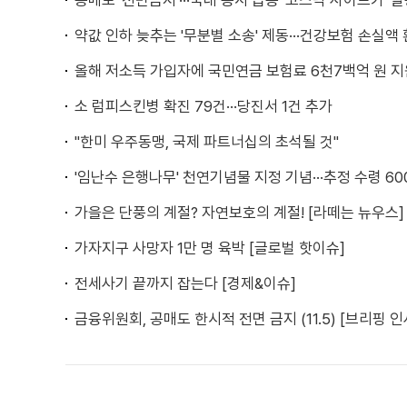
공매도 '전면금지'···국내 증시 급등 '코스닥 사이드카' 
약값 인하 늦추는 '무분별 소송' 제동···건강보험 손실액
올해 저소득 가입자에 국민연금 보험료 6천7백억 원 지
소 럼피스킨병 확진 79건···당진서 1건 추가
"한미 우주동맹, 국제 파트너십의 초석될 것"
'임난수 은행나무' 천연기념물 지정 기념···추정 수령 60
가을은 단풍의 계절? 자연보호의 계절! [라떼는 뉴우스]
가자지구 사망자 1만 명 육박 [글로벌 핫이슈]
전세사기 끝까지 잡는다 [경제&이슈]
금융위원회, 공매도 한시적 전면 금지 (11.5) [브리핑 