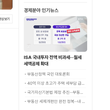
경제분야 인기뉴스
영상보기
ISA 국내투자 전액 비과세···월세
세액공제 확대
부동산정책 국민 대토론회
40억 이상 초고가 주택 세부담 급증···실수요자 보호 강화
국가자산기본법 제정 추진···부동산·주식 등 통합 관리
부동산 세제개편안 완전 정복···내 세금 어떻게 달라지나? [K-정책 사용법]