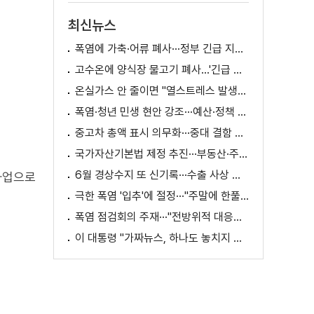
최신뉴스
폭염에 가축·어류 폐사···정부 긴급 지원책 마련
고수온에 양식장 물고기 폐사...'긴급 방류' 지원
온실가스 안 줄이면 "열스트레스 발생일 29배 증가"
폭염·청년 민생 현안 강조···예산·정책 방향 제시
중고차 총액 표시 의무화···중대 결함 시 '계약 해제'
국가자산기본법 제정 추진···부동산·주식 등 통합 관리
6월 경상수지 또 신기록···수출 사상 첫 1천억 달러
사업으로
극한 폭염 '입추'에 절정···"주말에 한풀 꺾인다"
폭염 점검회의 주재···"전방위적 대응체계 가동"
이 대통령 "가짜뉴스, 하나도 놓치지 말고 바로잡아야"