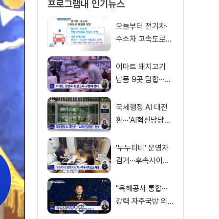
프로그램내 인기뉴스
오늘부터 전기차·
수소차 고속도로
통행료 50% 할인
이마트 돼지고기
납품 9곳 담합···과
징금 31억 원
국세행정 AI 대전
환···'AI혁신담당관'
신설
'누누티비' 운영자
검거···후속사이트
도 폐쇄
"육해공사 통합···
강력 자주국방 의
지로 무장"