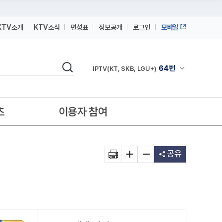
KTV소개
KTV소식
편성표
정보공개
로그인
모바일
164번
스카이라이프
64번
IPTV(KT, SKB, LGU+)
검색
채널안내 펼쳐
164번
스카이라이프
64번
IPTV(KT, SKB, LGU+)
츠
이용자 참여
164번
스카이라이프
공유