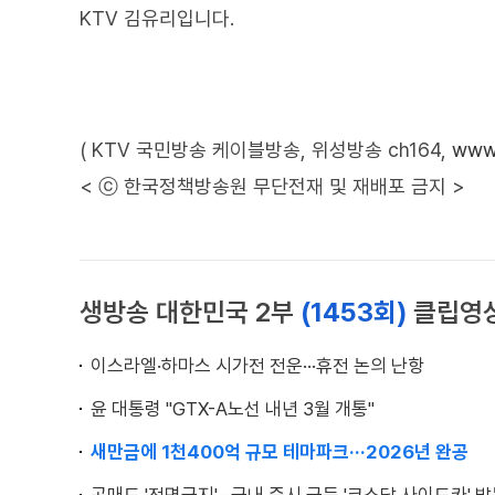
KTV 김유리입니다.
( KTV 국민방송 케이블방송, 위성방송 ch164,
www.
< ⓒ 한국정책방송원 무단전재 및 재배포 금지 >
생방송 대한민국 2부
(1453회)
클립영
이스라엘·하마스 시가전 전운···휴전 논의 난항
윤 대통령 "GTX-A노선 내년 3월 개통"
새만금에 1천400억 규모 테마파크···2026년 완공