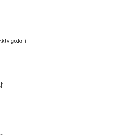
ktv.go.kr
)
상