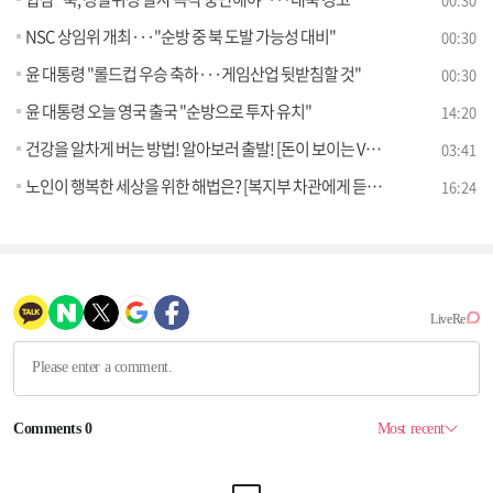
NSC 상임위 개최···"순방 중 북 도발 가능성 대비"
00:30
윤 대통령 "롤드컵 우승 축하···게임산업 뒷받침할 것"
00:30
윤 대통령 오늘 영국 출국 "순방으로 투자 유치"
14:20
건강을 알차게 버는 방법! 알아보러 출발! [돈이 보이는 VCR]
03:41
노인이 행복한 세상을 위한 해법은? [복지부 차관에게 듣는다 저출산 고령화 해법]
16:24