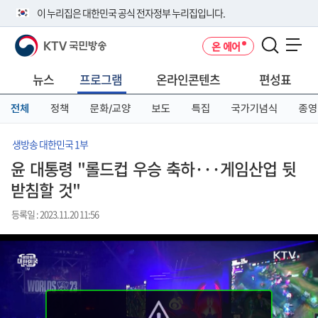
본
메
전
이 누리집은 대한민국 공식 전자정부 누리집입니다.
문
뉴
체
바
바
메
KTV 국민방송
온 에어
로
로
뉴
공식 누리집 주소 확인하기
메뉴 열기
가
가
바
go.kr 주소를 사용하는 누리집은 대한민국 정부기관이 관리하는 누리집입
기
기
로
뉴스
프로그램
온라인콘텐츠
편성표
니다.
가
이밖에 or.kr 또는 .kr등 다른 도메인 주소를 사용하고 있다면 아래 URL에
기
전체
정책
문화/교양
보도
특집
국가기념식
종영
서 도메인 주소를 확인해 보세요
운영중인 공식 누리집보기
생방송 대한민국 1부
윤 대통령 "롤드컵 우승 축하···게임산업 뒷
받침할 것"
등록일 : 2023.11.20 11:56