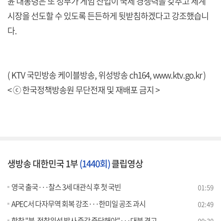
윤 대통령은 또 정부가 게임 산업이 국제 경쟁력을 갖추고 세계
시장을 선도할 수 있도록 든든하게 뒷받침하겠다고 강조했습니
다.
( KTV 국민방송 케이블방송, 위성방송 ch164,
www.ktv.go.kr
)
< ⓒ 한국정책방송원 무단전재 및 재배포 금지 >
생방송 대한민국 1부
(1440회)
클립영상
영국 출국···찰스 3세 대관식 후 첫 국빈
01:59
APEC서 다자무역 회복 강조···한미일 공조 과시
02:49
합참 "북, 정찰위성 발사 즉각 중단해야"···대북 경고
00:30