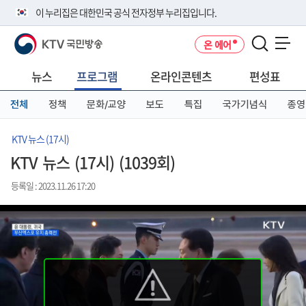
본
메
전
이 누리집은 대한민국 공식 전자정부 누리집입니다.
문
뉴
체
바
바
메
KTV 국민방송
온 에어
로
로
뉴
공식 누리집 주소 확인하기
메뉴 열기
가
가
바
go.kr 주소를 사용하는 누리집은 대한민국 정부기관이 관리하는 누리집입
기
기
로
뉴스
프로그램
온라인콘텐츠
편성표
니다.
가
이밖에 or.kr 또는 .kr등 다른 도메인 주소를 사용하고 있다면 아래 URL에
기
전체
정책
문화/교양
보도
특집
국가기념식
종영
서 도메인 주소를 확인해 보세요
운영중인 공식 누리집보기
KTV 뉴스 (17시)
KTV 뉴스 (17시) (1039회)
등록일 : 2023.11.26 17:20