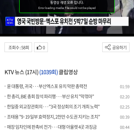
조회수 : 58회
0
공유하기
KTV 뉴스 (17시)
(1039회)
클립영상
윤 대통령, 귀국···부산엑스포 유치 막판 총력전
01:59
한 총리, BIE 총회 참석 파리행···부산 유치 "막꺾마"
02:20
한일중 외교장관회의···"3국 정상회의 조기 개최 노력"
02:25
조태용 "9·19 일부 효력정지, 2천만 수도권 지키는 조치"
00:39
매장 임차인에 판촉비 전가···대형 아울렛 4곳 과징금
00:44