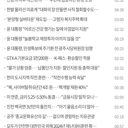
한발 물러선 의료계 "대화의 장 만들면 사직 철회할수도" [뉴스의 맥]
04:38
'분양형 실버타운' 재도입···고령자 복지주택 확대
03:00
윤 대통령 "어르신 건강 챙기는 일에 아낌없이 지원"
02:32
윤 대통령 "늘봄학교 재정투자 아끼지 않을 것"
00:19
윤 대통령, 민생특보에 주기환 전 광주시당위원장 임명
00:25
GTX-A 기본요금 3천200원···K-패스·환승할인 적용
02:32
"물가 상황 엄중···납품단가 지원·할인지원 등 총력 대응"
02:32
한미 도시지역 작전 훈련···"작전수행 능력 숙달"
02:01
"북, 사이버탈취 6년간 4조 원···핵개발 재원 40%"
00:38
미 연준, 금리 5.25~5.50% 동결···"금융시장 밀착 모니터링"
02:09
진천 백곡면 3년만의 돌잔치···"아기 울음소리 더 많아지도록"
02:45
공주 '종교문화유산의 길'···걸으며 경험하는 치유관광
02:18
모두가 안전한 대한민국 위해 2024년 재난대비훈련 확대 실시
00:57