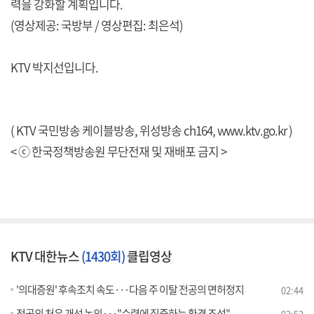
력을 강화할 계획입니다.
(영상제공: 국방부 / 영상편집: 최은석)
KTV 박지선입니다.
( KTV 국민방송 케이블방송, 위성방송 ch164,
www.ktv.go.kr
)
< ⓒ 한국정책방송원 무단전재 및 재배포 금지 >
KTV 대한뉴스
(1430회)
클립영상
'의대증원' 후속조치 속도···다음 주 이탈 전공의 면허정지
02:44
전공의 처우 개선 논의···"수련에 집중하는 환경 조성"
02:52