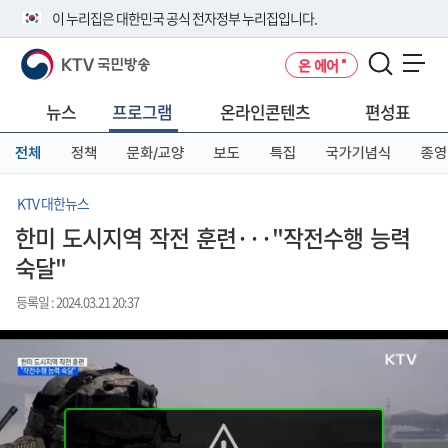
본
메
전
이 누리집은 대한민국 공식 전자정부 누리집입니다.
문
뉴
체
바
바
메
KTV 국민방송
온 에어
로
로
뉴
공식 누리집 주소 확인하기
메뉴 열기
가
가
바
go.kr 주소를 사용하는 누리집은 대한민국 정부기관이 관리하는 누리집입
기
기
로
뉴스
프로그램
온라인콘텐츠
편성표
니다.
가
이밖에 or.kr 또는 .kr등 다른 도메인 주소를 사용하고 있다면 아래 URL에
기
전체
정책
문화/교양
보도
특집
국가기념식
종영
서 도메인 주소를 확인해 보세요
운영중인 공식 누리집보기
KTV 대한뉴스
한미 도시지역 작전 훈련···"작전수행 능력
숙달"
등록일 : 2024.03.21 20:37