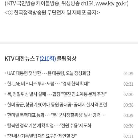
( KTV 국민방송 케이블방송, 위성방송 ch164,
www.ktv.go.kr
)
< ⓒ 한국정책방송원 무단전재 및 재배포 금지 >
KTV 대한뉴스 7
(210회)
클립영상
UAE 대통령 첫 방한···윤 대통령, 오늘 정상회담
01:39
한-UAE 비즈니스 투자 포럼···"경제 협력 확대"
02:31
북, 정찰위성 발사 실패···합참 "엔진 연소계통 문제 추정"
02:30
한미 공군, 항공기 90여대 동원 공대공·공대지 실사격 훈련
00:38
한미일 북핵대표 통화···"북 '군사정찰위성' 발사 강력 규탄"
00:39
탈북민 정착 기본 계획 확정···'전원 수용' 제도화
02:30
"전세사기특별법 재의요구안 제안할 것"
02:11