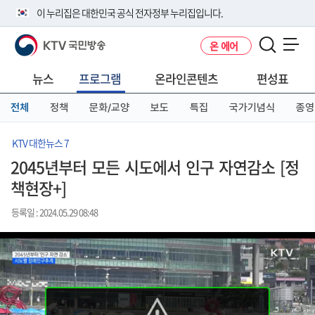
본
메
전
이 누리집은 대한민국 공식 전자정부 누리집입니다.
문
뉴
체
바
바
메
KTV 국민방송
온 에어
로
로
뉴
공식 누리집 주소 확인하기
메뉴 열기
가
가
바
go.kr 주소를 사용하는 누리집은 대한민국 정부기관이 관리하는 누리집입
기
기
로
뉴스
프로그램
온라인콘텐츠
편성표
니다.
가
이밖에 or.kr 또는 .kr등 다른 도메인 주소를 사용하고 있다면 아래 URL에
기
전체
정책
문화/교양
보도
특집
국가기념식
종영
서 도메인 주소를 확인해 보세요
운영중인 공식 누리집보기
KTV 대한뉴스 7
2045년부터 모든 시도에서 인구 자연감소 [정
책현장+]
등록일 : 2024.05.29 08:48