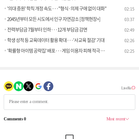
'의대 증원' 학칙 개정 속도···"형식·의제 구애 없이 대화"
02:15
2045년부터 모든 시도에서 인구 자연감소 [정책현장+]
03:37
전력부담금 7월부터 인하···12개 부담금 감면
02:49
학생 성적 등 교육데이터 활용 확대···'사교육 절감' 기대
02:26
'확률형 아이템 공략집' 배포···게임 이용자 피해 적극 구제
02:25