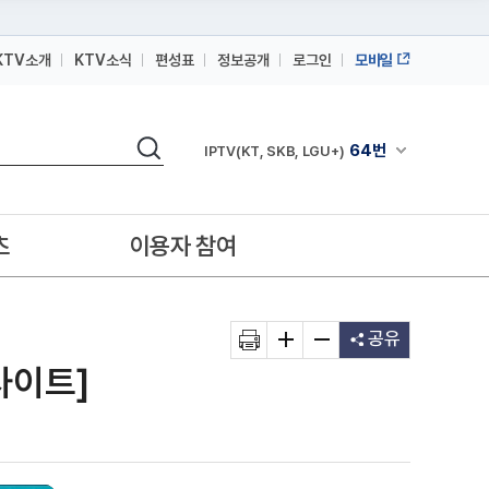
KTV소개
KTV소식
편성표
정보공개
로그인
모바일
164번
스카이라이프
검색
64번
채널안내 펼쳐
IPTV(KT, SKB, LGU+)
164번
스카이라이프
64번
IPTV(KT, SKB, LGU+)
츠
이용자 참여
164번
스카이라이프
공유
사이트]