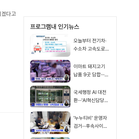
시겠다고
프로그램내 인기뉴스
오늘부터 전기차·
수소차 고속도로
통행료 50% 할인
이마트 돼지고기
납품 9곳 담합···과
징금 31억 원
국세행정 AI 대전
환···'AI혁신담당관'
신설
'누누티비' 운영자
검거···후속사이트
도 폐쇄