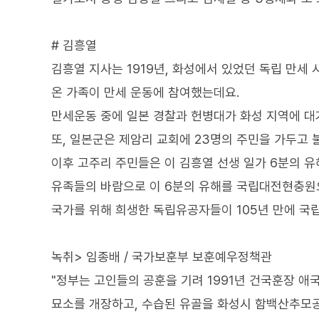
# 김흥열
김흥열 지사는 1919년, 화성에서 있었던 독립 만세
온 가족이 만세 운동에 참여했는데요.
만세운동 중에 일본 경찰과 헌병대가 화성 지역에 대
또, 일본군은 제암리 교회에 23명의 주민을 가두고 
이후 고주리 주민들은 이 김흥열 선생 일가 6분의 
유족들의 바람으로 이 6분의 유해를 국립대전현충원
국가를 위해 희생한 독립유공자들이 105년 만에 국
녹취> 임종배 / 국가보훈부 보훈예우정책관
"정부는 고인들의 공훈을 기려 1991년 건국훈장 애
묘소를 개장하고, 수습된 유골을 화성시 함백산추모공