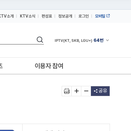
KTV소개
KTV소식
편성표
정보공개
로그인
모바일
164번
스카이라이프
검색
64번
채널안내 펼쳐
IPTV(KT, SKB, LGU+)
164번
스카이라이프
64번
IPTV(KT, SKB, LGU+)
츠
이용자 참여
164번
스카이라이프
공유