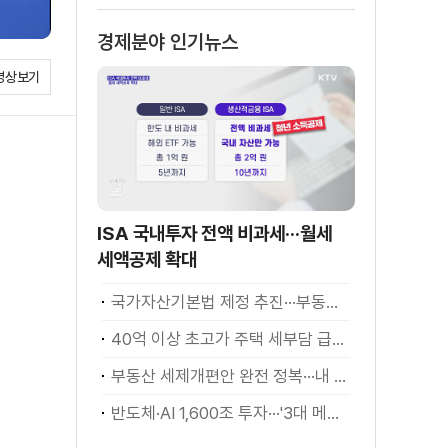
경제분야 인기뉴스
영상보기
ISA 국내투자 전액 비과세···월세
세액공제 확대
국가자산기본법 제정 추진···부동산·주식 등 통합 관리
40억 이상 초고가 주택 세부담 급증···실수요자 보호 강화
부동산 세제개편안 완전 정복···내 세금 어떻게 달라지나? [K-정책 사용법]
반도체·AI 1,600조 투자···'3대 메가프로젝트' 속도