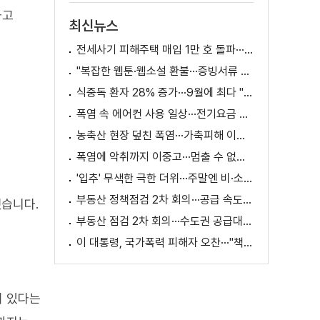
다고
최신뉴스
전세사기 피해주택 매입 1만 호 돌파···피해 지원 속도
"복잡한 웹툰·웹소설 환불···증빙서류 요구까지"
식중독 환자 28% 증가···9월에 최다 "입추 방심 금물"
폭염 속 에어컨 사용 일상···전기요금 줄이려면?
농축산 현장 덮친 폭염···가축피해 이틀 새 28만 마리↑
폭염에 악취까지 이중고···멈출 수 없는 필수노동
'입추' 무색한 극한 더위···주말엔 비·소나기
부동산 정책점검 2차 회의···공급 속도전 본격화하나
했습니다.
부동산 점검 2차 회의···수도권 공급대책 논의
이 대통령, 국가폭력 피해자 오찬···"책임지고 치유"
이 있다는