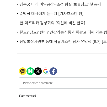
경복궁 아래 비밀공간···조선 왕실 '보물창고' 첫 공개
순방국 대사에게 듣는다 [카자흐스탄 편]
한-아프리카 정상회의 [외신에 비친 한국]
탈모? 당뇨? 변비? 건강기능식품 허위광고 피해 가는 법!
산업통상자원부 동해 석유가스전 탐사 유망성 (6.7) [