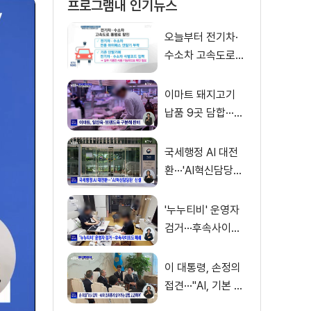
프로그램내 인기뉴스
오늘부터 전기차·
수소차 고속도로
통행료 50% 할인
이마트 돼지고기
납품 9곳 담합···과
징금 31억 원
국세행정 AI 대전
환···'AI혁신담당관'
신설
'누누티비' 운영자
검거···후속사이트
도 폐쇄
이 대통령, 손정의
접견···"AI, 기본 인
프라로 누려야"