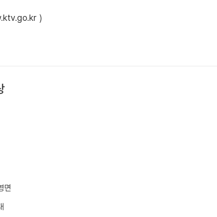
ktv.go.kr
)
상
 영면
대