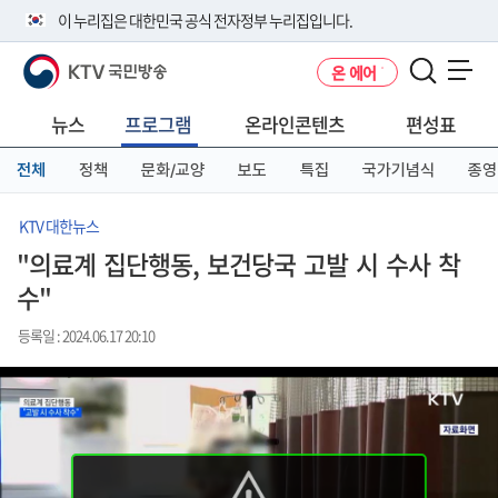
본
메
전
이 누리집은 대한민국 공식 전자정부 누리집입니다.
문
뉴
체
바
바
메
KTV 국민방송
온 에어
로
로
뉴
공식 누리집 주소 확인하기
메뉴 열기
가
가
바
go.kr 주소를 사용하는 누리집은 대한민국 정부기관이 관리하는 누리집입
기
기
로
뉴스
프로그램
온라인콘텐츠
편성표
니다.
가
이밖에 or.kr 또는 .kr등 다른 도메인 주소를 사용하고 있다면 아래 URL에
기
전체
정책
문화/교양
보도
특집
국가기념식
종영
서 도메인 주소를 확인해 보세요
운영중인 공식 누리집보기
KTV 대한뉴스
"의료계 집단행동, 보건당국 고발 시 수사 착
수"
등록일 : 2024.06.17 20:10