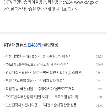
( KTV 국민방송 케이블방송, 위성방송 ch164,
www.ktv.go.kr
)
< ⓒ 한국정책방송원 무단전재 및 재배포 금지 >
KTV 대한뉴스
(1488회)
클립영상
서울대병원 무기한 휴진···전국 순환당직제 실시
02:24
"의료계 집단행동, 보건당국 고발 시 수사 착수"
02:48
의료계 집단휴진···문 여는 병원 확인 방법은? [뉴스의 맥]
04:14
푸틴, 18일 방북 예상···"선 넘지 말라 경고"
02:19
직접 환송·국견 선물···중앙아시아 '실크로드' 개척
01:59
"2027년 외래관광객 3천만 시대"···크루즈 활성화·특화 비자 도입
03:06
6.25 전적지 자전거 여행···"자전거 순례길 관광 상품 개발"
02:43