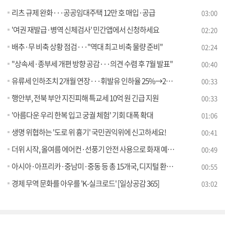
리츠 규제 완화···공공임대주택 12만 호 매입·공급
03:00
'여권 재발급·병역 신체검사' 민간앱에서 신청하세요
02:20
배추·무 비축 상황 점검···"역대 최고 비축 물량 준비"
02:24
"상속세·종부세 개편 방향 공감···의견 수렴 후 7월 발표"
00:40
유류세 인하조치 2개월 연장···휘발유 인하율 25%→20%로 조정
00:33
행안부, 전북 부안 지진피해 특교세 10억 원 긴급 지원
00:33
'아름다운 우리 한복 입고 궁궐 체험' 기회 대폭 확대
01:06
생명 위협하는 '도로 위 흉기' 국민권익위에 신고하세요!
00:41
더위 시작, 올여름 에어컨·선풍기 안전 사용으로 화재 예방하세요!
00:49
아시아·아프리카·중남미·중동 등 총 15개국, 디지털 환경 속 저작권 보호 전략 모색
00:55
경제 무역 문화를 아우를 'K-실크로드' [일상공감 365]
03:02