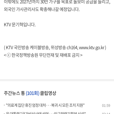
이밖에도 2027년까지 30만 가구를 목표로 돌보미 공급을 늘리고,
외국인 가사관리사도 확충해나갈 예정입니다.
KTV 문기혁입니다.
( KTV 국민방송 케이블방송, 위성방송 ch164,
www.ktv.go.kr
)
< ⓒ 한국정책방송원 무단전재 및 재배포 금지 >
주간뉴스 통
(101회)
클립영상
"의료계 집단 휴진 엄정 대처···복귀 시 모든 조치 지원"
01:59
윤 대통령 "국가비상사태 선언···인구전략기획부 신설"
02:14