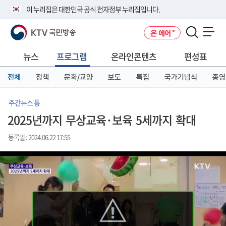
본
메
전
이 누리집은 대한민국 공식 전자정부 누리집입니다.
문
뉴
체
바
바
메
KTV 국민방송
온 에어
로
로
뉴
공식 누리집 주소 확인하기
메뉴 열기
가
가
바
go.kr 주소를 사용하는 누리집은 대한민국 정부기관이 관리하는 누리집입
기
기
로
뉴스
프로그램
온라인콘텐츠
편성표
니다.
가
이밖에 or.kr 또는 .kr등 다른 도메인 주소를 사용하고 있다면 아래 URL에
기
전체
정책
문화/교양
보도
특집
국가기념식
종영
서 도메인 주소를 확인해 보세요
운영중인 공식 누리집보기
주간뉴스 통
2025년까지 무상교육·보육 5세까지 확대
등록일 : 2024.06.22 17:55