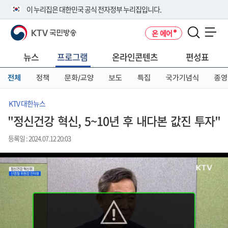
본
메
전
이 누리집은 대한민국 공식 전자정부 누리집입니다.
문
뉴
체
바
바
메
KTV 국민방송
온 에어
로
로
뉴
공식 누리집 주소 확인하기
메뉴 열기
가
가
바
go.kr 주소를 사용하는 누리집은 대한민국 정부기관이 관리하는 누리집입
기
기
로
뉴스
프로그램
온라인콘텐츠
편성표
니다.
가
이밖에 or.kr 또는 .kr등 다른 도메인 주소를 사용하고 있다면 아래 URL에
기
전체
정책
문화/교양
보도
특집
국가기념식
종영
서 도메인 주소를 확인해 보세요
운영중인 공식 누리집보기
KTV 대한뉴스
"정신건강 혁신, 5~10년 후 내다본 값진 투자"
등록일 : 2024.07.12 20:03