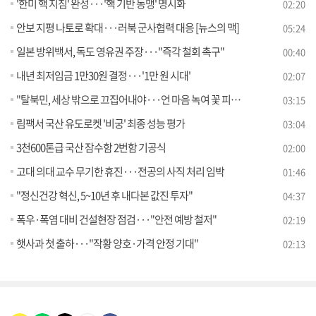
'한미 핵 지침' 완성···'핵 기반 동맹' 명시화
02:20
안보 지평 나토로 확대···러북 군사협력 대응 [뉴스의 맥]
05:24
일본 방위백서, 독도 영유권 주장···"즉각 철회 촉구"
00:40
내년 최저임금 1만30원 결정···'1만 원 시대'
02:07
"탈북민, 세상 밖으로 끄집어내야···언 마음 녹여 꽃 피우길"
03:15
림팩서 국산 유도로켓 '비궁' 최종 성능 평가
03:04
3천600톤급 국산 잠수함 2번함 기공식
02:00
고대 의대 교수 무기한 휴진···전공의 사직 처리 임박
01:46
"정신건강 혁신, 5~10년 후 내다본 값진 투자"
04:37
폭우·폭염 대비 건설현장 점검···"안전 예방 철저"
02:19
햇사과 첫 출하···"작황 양호·가격 안정 기대"
02:13