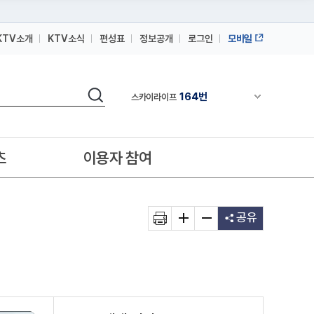
KTV소개
KTV소식
편성표
정보공개
로그인
모바일
164번
스카이라이프
64번
IPTV(KT, SKB, LGU+)
검색
164번
채널안내 펼쳐
스카이라이프
64번
IPTV(KT, SKB, LGU+)
164번
스카이라이프
츠
이용자 참여
공유