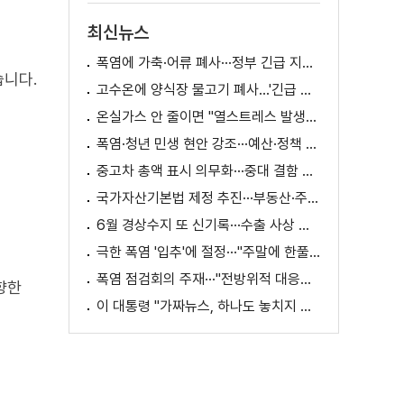
최신뉴스
폭염에 가축·어류 폐사···정부 긴급 지원책 마련
습니다.
고수온에 양식장 물고기 폐사...'긴급 방류' 지원
온실가스 안 줄이면 "열스트레스 발생일 29배 증가"
폭염·청년 민생 현안 강조···예산·정책 방향 제시
중고차 총액 표시 의무화···중대 결함 시 '계약 해제'
국가자산기본법 제정 추진···부동산·주식 등 통합 관리
6월 경상수지 또 신기록···수출 사상 첫 1천억 달러
극한 폭염 '입추'에 절정···"주말에 한풀 꺾인다"
폭염 점검회의 주재···"전방위적 대응체계 가동"
향한
이 대통령 "가짜뉴스, 하나도 놓치지 말고 바로잡아야"