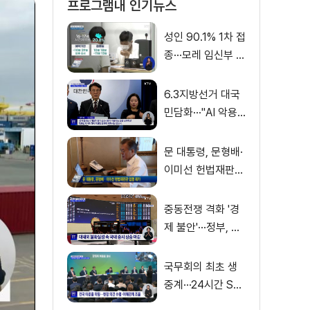
프로그램내 인기뉴스
성인 90.1% 1차 접
종···모레 임신부 사
전예약
6.3지방선거 대국
민담화···"AI 악용
가짜뉴스 처벌"
문 대통령, 문형배·
이미선 헌법재판관
임명 재가
중동전쟁 격화 '경
제 불안'···정부, 금
융·수출입 영향 최
소화
국무회의 최초 생
중계···24시간 SN
S 밀착소통