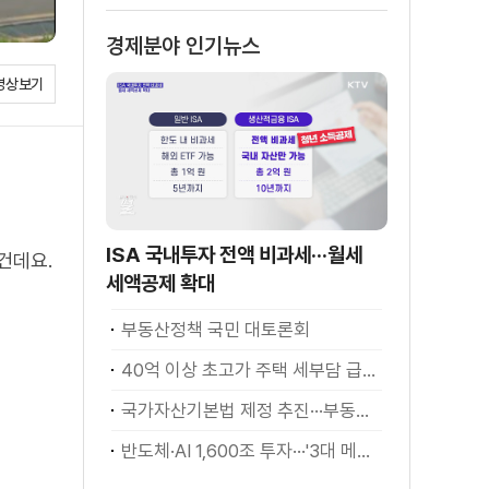
경제분야 인기뉴스
영상보기
ISA 국내투자 전액 비과세···월세
건데요.
세액공제 확대
부동산정책 국민 대토론회
40억 이상 초고가 주택 세부담 급증···실수요자 보호 강화
국가자산기본법 제정 추진···부동산·주식 등 통합 관리
반도체·AI 1,600조 투자···'3대 메가프로젝트' 속도