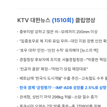
KTV 대한뉴스
(1510회)
클립영상
중부지방 강하고 많은 비···모레까지 200mm 이상
"집중호우로 북 지뢰 유입 우려···대민 지원 장병 안전 확
'호우 대처' 만전···'안전 수칙' 유의해야 [뉴스의 맥]
경찰청장 후보자에 조지호 서울경찰청장···"막중한 책임
'전공의 결원' 확정···"하반기 모집 예정대로"
베트남에 '한국식 도시개발' 수출 추진···고속철도 수주 
한국 경제 '긍정평가'···IMF·ADB 성장률 2.5%로 상향
관세청, 상반기 마약 298kg 적발···소량 밀수 증가
후쿠시마 오염수 7차 방류 종료···총 7천800톤 처분