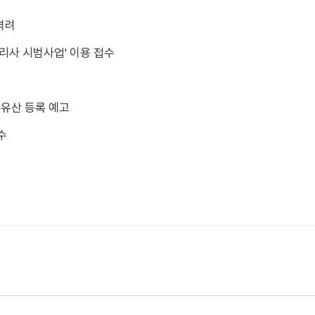
격려
리사 시범사업' 이용 접수
유산 등록 예고
수