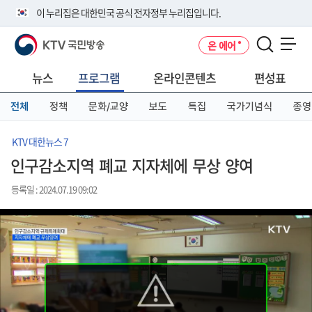
본
메
전
이 누리집은 대한민국 공식 전자정부 누리집입니다.
문
뉴
체
바
바
메
KTV 국민방송
온 에어
로
로
뉴
공식 누리집 주소 확인하기
메뉴 열기
가
가
바
go.kr 주소를 사용하는 누리집은 대한민국 정부기관이 관리하는 누리집입
기
기
로
뉴스
프로그램
온라인콘텐츠
편성표
니다.
가
이밖에 or.kr 또는 .kr등 다른 도메인 주소를 사용하고 있다면 아래 URL에
기
전체
정책
문화/교양
보도
특집
국가기념식
종영
서 도메인 주소를 확인해 보세요
운영중인 공식 누리집보기
KTV 대한뉴스 7
인구감소지역 폐교 지자체에 무상 양여
등록일 : 2024.07.19 09:02