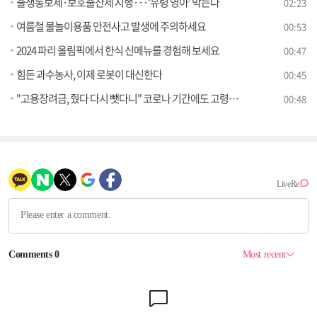
출생통보제·보호출산제 시행···'유령 영아' 막는다
02:23
여름철 물놀이용품 안전사고 발생에 주의하세요
00:53
2024 파리 올림픽에서 한식 신메뉴를 경험해 보세요
00:47
힘든 과수농사, 이제 로봇이 대신한다
00:45
"고용장려금, 줬다 다시 뺏다니" 코로나 기간에도 고령자 고용한 소상공인 '분노'
00:48