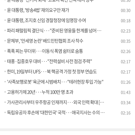
윤 대통령, '방송4법' 재의요구안 재가
00:30
윤 대통령, 조지호 신임 경찰청장에 임명장 수여
00:18
파리 패럴림픽 결단식···"준비된 영웅들 한계를 넘어 승리로"
02:23
문체부, '안세영 논란' 배드민턴협회 조사 착수
00:35
푹푹 찌는 무더위···이동식 폭염 쉼터로 숨통
02:26
태풍·집중호우 대비···"전력설비 사전 점검 주력"
02:17
한미, 19일부터 UFS···북 핵공격 가정 첫 정부 연습도
02:17
'사족보행로봇' 육군에 시범배치···"테러현장 투입 가능"
01:26
고용허가제 20년···누적 100만 명 초과
01:43
가사관리사부터 우주항공 인재까지···외국 인력 확대 [뉴스의 맥]
03:34
독립유공자 후손에 '대한민국' 국적···애국지사는 수의 대신 '한복'
02:16